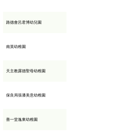
路德會呂君博幼兒園
南英幼稚園
天主教露德聖母幼稚園
保良局張潘美意幼稚園
善一堂逸東幼稚園