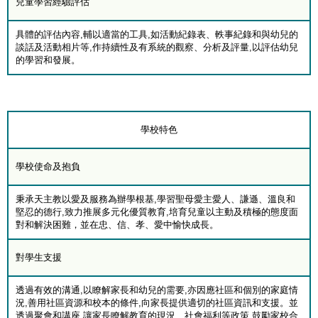
兒童學習經驗評估
具體的評估內容,輔以適當的工具,如活動紀錄表、軼事紀錄和與幼兒的
談話及活動相片等,作持續性及有系統的觀察、分析及評量,以評估幼兒
的學習和發展。
學校特色
學校使命及抱負
秉承天主教以愛及服務為辦學根基,學習聖母愛主愛人、謙遜、溫良和
堅忍的德行,致力推展多元化優質教育,培育兒童以主動及積極的態度面
對和解決困難，並在忠、信、孝、愛中愉快成長。
對學生支援
透過有效的溝通,以瞭解家長和幼兒的需要,亦因應社區和個別的家庭情
況,善用社區資源和校本的條件,向家長提供適切的社區資訊和支援。並
透過聚會和講座,讓家長瞭解教育的現況、社會福利等政策,鼓勵家校合