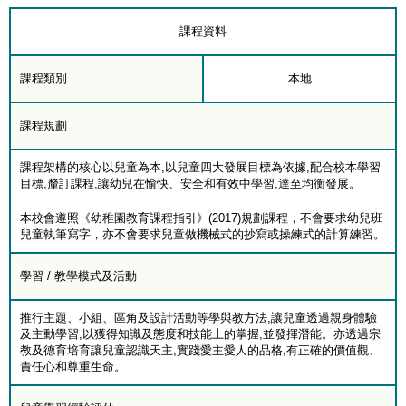
課程資料
課程類別
本地
課程規劃
課程架構的核心以兒童為本,以兒童四大發展目標為依據,配合校本學習
目標,釐訂課程,讓幼兒在愉快、安全和有效中學習,達至均衡發展。
本校會遵照《幼稚園教育課程指引》(2017)規劃課程，不會要求幼兒班
兒童執筆寫字，亦不會要求兒童做機械式的抄寫或操練式的計算練習。
學習 / 教學模式及活動
推行主題、小組、區角及設計活動等學與教方法,讓兒童透過親身體驗
及主動學習,以獲得知識及態度和技能上的掌握,並發揮潛能。亦透過宗
教及德育培育讓兒童認識天主,實踐愛主愛人的品格,有正確的價值觀、
責任心和尊重生命。