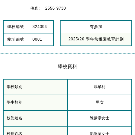
傳真:
2556 9730
學校編號
324094
有參加
2025/26 學年幼稚園教育計劃
校址編號
0001
學校資料
學校類別
非牟利
學生類別
男女
校監姓名
陳紫雯女士
校長姓名
彭詠蘭女士