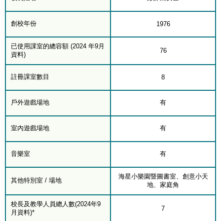
創校年份
1976
已使用課室的總容額 (2024 年9月
76
資料)
註冊課室數目
8
戶外遊戲場地
有
室內遊戲場地
有
音樂室
有
海星小樂園暨圖書室、創意小天
其他特別室 / 場地
地、家庭角
校長及教學人員總人數(2024年9
7
月資料)*