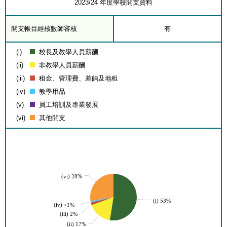
2023/24 年度學校開支資料
開支帳目經核數師審核
有
(i)
校長及教學人員薪酬
(ii)
非教學人員薪酬
(iii)
租金、管理費、差餉及地租
(iv)
教學用品
(v)
員工培訓及專業發展
(vi)
其他開支
(vi) 28%
(i) 53%
(iv) <1%
(iii) 2%
(ii) 17%