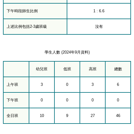
下午時段師生比例
1 : 6.6
上述比例包括2-3歲班級
沒有
學生人數 (2024年9月資料)
幼兒班
低班
高班
總數
上午班
3
0
3
6
下午班
0
0
0
0
全日班
10
9
27
46