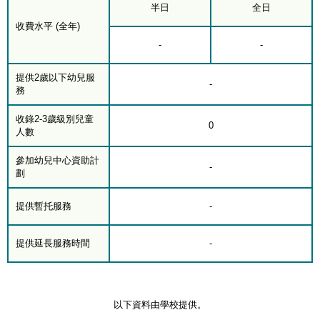
半日
全日
收費水平 (全年)
-
-
提供2歲以下幼兒服
-
務
收錄2-3歲級別兒童
0
人數
參加幼兒中心資助計
-
劃
提供暫托服務
-
提供延長服務時間
-
以下資料由學校提供。