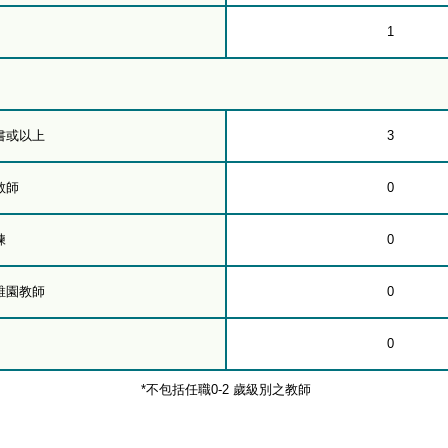
1
書或以上
3
教師
0
練
0
稚園教師
0
0
*不包括任職0-2 歲級別之教師