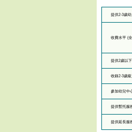
提供2-3歲
收費水平 (全
提供2歲以
收錄2-3歲
參加幼兒中
提供暫托服
提供延長服