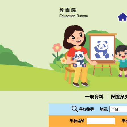
|
一般資料
閱覽須
學校搜尋
地區
:
學校編號
:
學