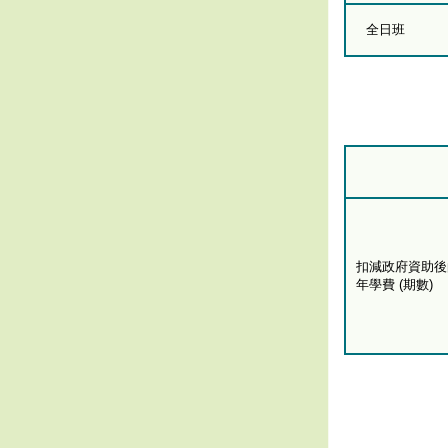
全日班
扣減政府資助後
年學費 (期數)