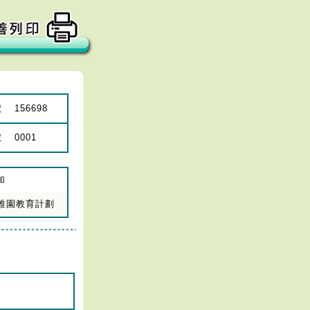
號
156698
號
0001
加
年幼稚園教育計劃