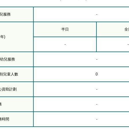
幼兒服務
-
半日
全
年)
-
-
下幼兒服務
-
級別兒童人數
0
心資助計劃
-
務
-
務時間
-