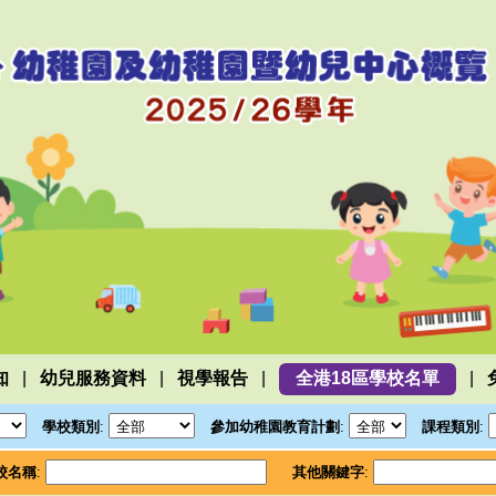
|
|
|
|
知
幼兒服務資料
視學報告
全港18區學校名單
學校類別
:
參加幼稚園教育計劃
:
課程類別
:
校名稱
:
其他關鍵字
: