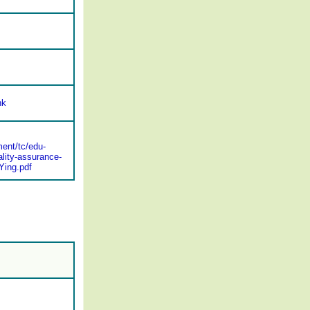
hk
ent/tc/edu-
lity-assurance-
Ying.pdf