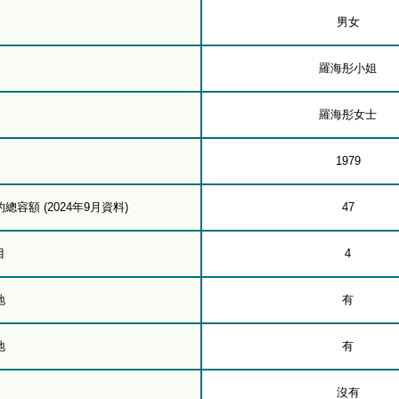
男女
羅海彤小姐
羅海彤女士
1979
容額 (2024年9月資料)
47
目
4
地
有
地
有
沒有