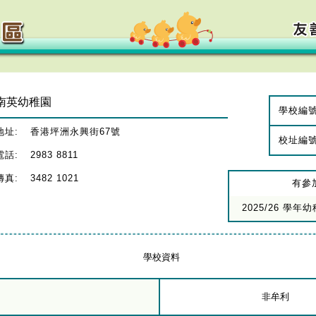
南英幼稚園
學校編
地址:
香港坪洲永興街67號
校址編
電話:
2983 8811
傳真:
3482 1021
有參
2025/26 學
學校資料
非牟利