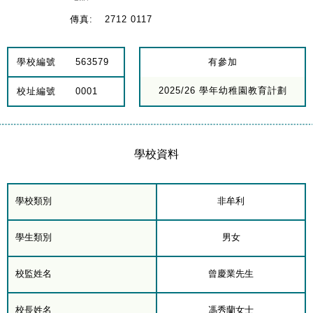
傳真:
2712 0117
學校編號
563579
有參加
2025/26 學年幼稚園教育計劃
校址編號
0001
學校資料
學校類別
非牟利
學生類別
男女
校監姓名
曾慶業先生
校長姓名
馮秀蘭女士