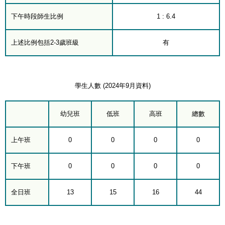
下午時段師生比例
1 : 6.4
上述比例包括2-3歲班級
有
學生人數 (2024年9月資料)
幼兒班
低班
高班
總數
上午班
0
0
0
0
下午班
0
0
0
0
全日班
13
15
16
44