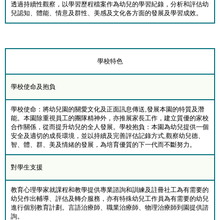
透過持續性觀察，以學習歷程檔案作為幼兒的學習紀錄，分析和評估幼
兒認知、體能、情意及群性、美感及文化各方面的發展及學習成效。
學校特色
學校使命及抱負
學校使命：將幼兒園的關愛文化及正面訊息傳送,發展本園的特質及潛
能。本園除重視員工的團隊精神外，亦推展家長工作，建立質優的家校
合作關係，從而提升幼兒的全人發展。學校抱負：本園為幼兒提供一個
安全及適切的成長環境，並以持續及完善評估記錄方式,觀察幼兒德、
智、體、群、美及情緒的發展，為培育優質的下一代而不斷努力。
對學生支援
教育心理學家就課程和教學提供專業諮詢和訓練及註冊社工為有需要的
幼兒作出輔導、評估及轉介服務，亦有特殊幼兒工作員為有需要的幼兒
進行個別教育計劃。言語治療師、職業治療師、物理治療師到園提供諮
詢。