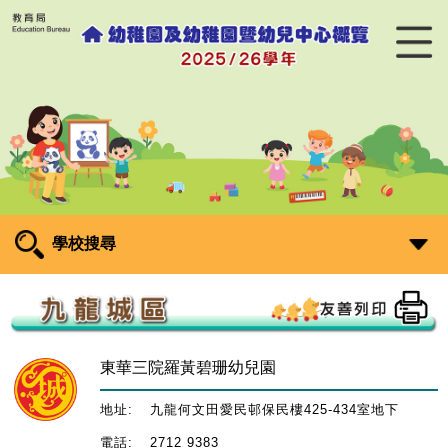
學校搜尋
東華三院羅黃碧珊幼兒園
地址:
九龍何文田愛民邨保民樓425-434室地下
電話:
2712 9383