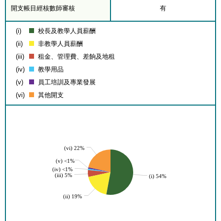
開支帳目經核數師審核
有
(i)
校長及教學人員薪酬
(ii)
非教學人員薪酬
(iii)
租金、管理費、差餉及地租
(iv)
教學用品
(v)
員工培訓及專業發展
(vi)
其他開支
(vi) 22%
(v) <1%
(iv) <1%
(iii) 5%
(i) 54%
(ii) 19%