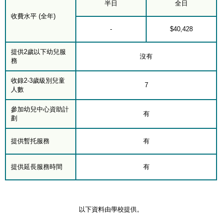
半日
全日
收費水平 (全年)
-
$40,428
提供2歲以下幼兒服
沒有
務
收錄2-3歲級別兒童
7
人數
參加幼兒中心資助計
有
劃
提供暫托服務
有
提供延長服務時間
有
以下資料由學校提供。