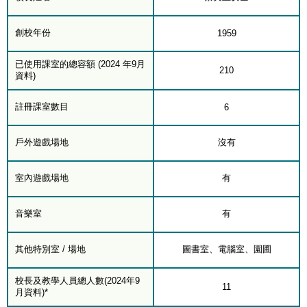
創校年份
1959
已使用課室的總容額 (2024 年9月
210
資料)
註冊課室數目
6
戶外遊戲場地
沒有
室內遊戲場地
有
音樂室
有
其他特別室 / 場地
圖書室、電腦室、園圃
校長及教學人員總人數(2024年9
11
月資料)*