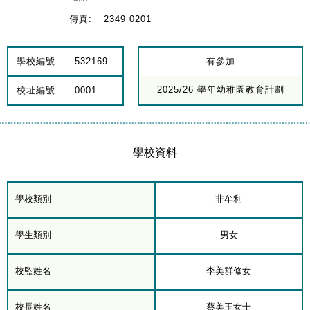
傳真:
2349 0201
學校編號
532169
有參加
2025/26 學年幼稚園教育計劃
校址編號
0001
學校資料
學校類別
非牟利
學生類別
男女
校監姓名
李美群修女
校長姓名
蔡美玉女士