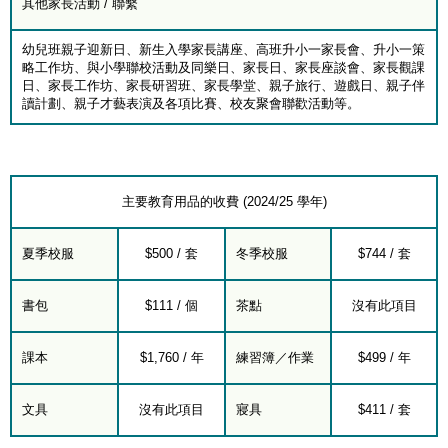
其他家長活動 / 聯繫
幼兒班親子迎新日、新生入學家長講座、高班升小一家長會、升小一策
略工作坊、與小學聯校活動及同樂日、家長日、家長座談會、家長觀課
日、家長工作坊、家長研習班、家長學堂、親子旅行、遊戲日、親子伴
讀計劃、親子才藝表演及各項比賽、校友聚會聯歡活動等。
主要教育用品的收費 (2024/25 學年)
夏季校服
$500 / 套
冬季校服
$744 / 套
書包
$111 / 個
茶點
沒有此項目
課本
$1,760 / 年
練習簿／作業
$499 / 年
文具
沒有此項目
寢具
$411 / 套