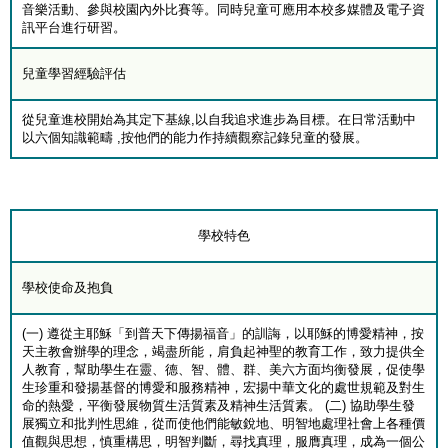
音樂活動、參與校園內外比賽等。同時兒童可應用本校多媒體及電子資
訊平台進行研習。
兒童學習經驗評估
從兒童進校開始為其定下基線,以自我追求進步為目標。在日常活動中
以六個知識範疇 ,按他們的能力作持續觀察記錄兒童的發展。
學校特色
學校使命及抱負
(一) 遵從主耶穌「到普天下傳揚福音」的訓誨，以耶穌的博愛精神，按
天主教會辦學的理念，竭盡所能，肩負起神聖的教育工作，致力提供全
人教育，幫助學生在靈、德、智、體、群、美六方面均衡發展，促使學
生珍重和發揚基督的博愛和服務精神，宏揚中華文化的處世規範及對生
命的熱愛，平衡發展物質生活質素及精神生活質素。 (二) 協助學生發
展獨立和批判性思維，從而使他們能敏銳地、明智地處理社會上各種價
值觀與思想，慎重構思，明智判斷，尋找真理，服膺真理，成為一個公