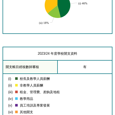
(i) 46%
(ii) 18%
2023/24 年度學校開支資料
開支帳目經核數師審核
有
(i)
校長及教學人員薪酬
(ii)
非教學人員薪酬
(iii)
租金、管理費、差餉及地租
(iv)
教學用品
(v)
員工培訓及專業發展
(vi)
其他開支