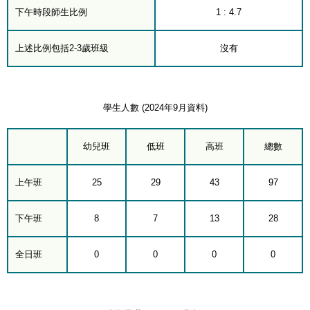
下午時段師生比例
1 : 4.7
上述比例包括2-3歲班級
沒有
學生人數 (2024年9月資料)
幼兒班
低班
高班
總數
上午班
25
29
43
97
下午班
8
7
13
28
全日班
0
0
0
0