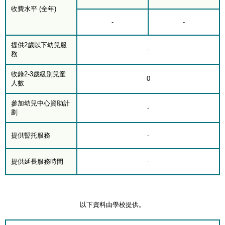
收費水平 (全年)
-
-
提供2歲以下幼兒服
-
務
收錄2-3歲級別兒童
0
人數
參加幼兒中心資助計
-
劃
提供暫托服務
-
提供延長服務時間
-
以下資料由學校提供。