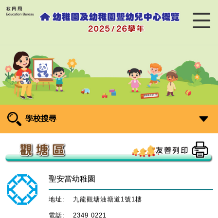
學校搜尋
聖安當幼稚園
地址:
九龍觀塘油塘道1號1樓
電話:
2349 0221