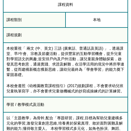
課程資料
課程類別
本地
課程規劃
本校重視「 兩文 (中、英文) 三語 (廣東話、普通話及英語) 」，透過課
堂、早/午會、宗教及節慶活動，提供豐富的互動學習機會，提升兒童
對學習語文的興趣;並安排戶內及戶外活動，讓兒童親身體驗探索，啟
發其思考創意，通過實踐、求證及解難，在活學活用的境況中將所學連
繫，從而建構新概念獲新思維，讓幼兒最終為「學會學習」的能力奠下
鞏固基礎。
本校會遵照《幼稚園教育課程指引》(2017)規劃課程，不會要求幼兒班
兒童執筆寫字，亦不會要求兒童做機械式的抄寫或操練式的計算練習。
學習 / 教學模式及活動
以「主題教學」為骨幹,配合「專題研習」課程,目標為幫助兒童建構多
元化的學習,激發兒童創意思維,培養勇於探索真理、敢於面對困難及解
難的能力,懂得敬主愛人。 本校學習模式多元化，如角色扮演、舞蹈、