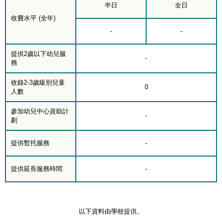
半日
全日
收費水平 (全年)
-
-
提供2歲以下幼兒服
-
務
收錄2-3歲級別兒童
0
人數
參加幼兒中心資助計
-
劃
提供暫托服務
-
提供延長服務時間
-
以下資料由學校提供。