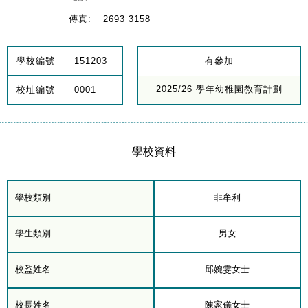
傳真:
2693 3158
學校編號
151203
有參加
2025/26 學年幼稚園教育計劃
校址編號
0001
學校資料
學校類別
非牟利
學生類別
男女
校監姓名
邱婉雯女士
校長姓名
陳家儀女士