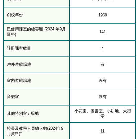
創校年份
1969
已使用課室的總容額 (2024 年9月
141
資料)
註冊課室數目
4
戶外遊戲場地
有
室內遊戲場地
沒有
音樂室
沒有
小花園、圖書室、小耕地、大禮
其他特別室 / 場地
堂
校長及教學人員總人數(2024年9
11
月資料)*