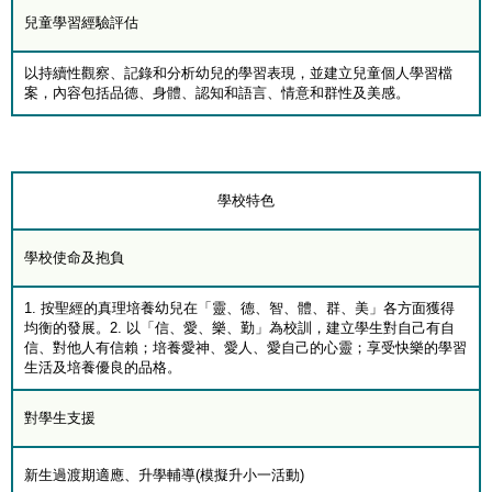
兒童學習經驗評估
以持續性觀察、記錄和分析幼兒的學習表現，並建立兒童個人學習檔
案，內容包括品德、身體、認知和語言、情意和群性及美感。
學校特色
學校使命及抱負
1. 按聖經的真理培養幼兒在「靈、德、智、體、群、美」各方面獲得
均衡的發展。2. 以「信、愛、樂、勤」為校訓，建立學生對自己有自
信、對他人有信賴；培養愛神、愛人、愛自己的心靈；享受快樂的學習
生活及培養優良的品格。
對學生支援
新生過渡期適應、升學輔導(模擬升小一活動)