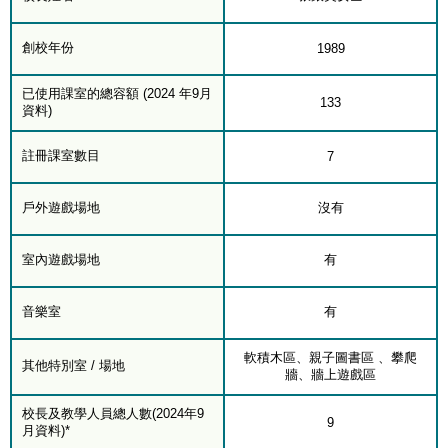
創校年份
1989
已使用課室的總容額 (2024 年9月
133
資料)
註冊課室數目
7
戶外遊戲場地
沒有
室內遊戲場地
有
音樂室
有
軟積木區、親子圖書區 、攀爬
其他特別室 / 場地
牆、牆上遊戲區
校長及教學人員總人數(2024年9
9
月資料)*