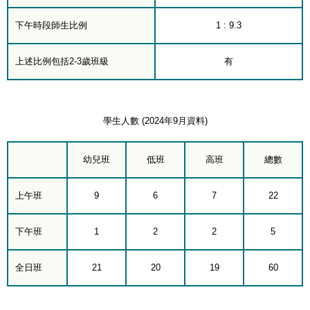
下午時段師生比例
1 : 9.3
上述比例包括2-3歲班級
有
學生人數 (2024年9月資料)
幼兒班
低班
高班
總數
上午班
9
6
7
22
下午班
1
2
2
5
全日班
21
20
19
60