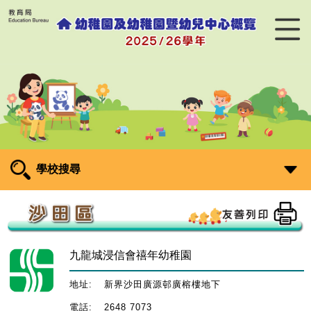
學校搜尋
九龍城浸信會禧年幼稚園
地址:
新界沙田廣源邨廣榕樓地下
電話:
2648 7073