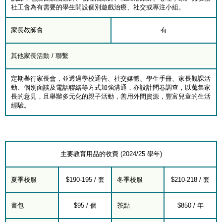
社工會為有需要的學生開設個別遊戲治療、社交或專注小組。
家長教師會
有
其他家長活動 / 聯繫
定期舉行家長會，並透過學校通告、社交媒體、學生手冊、家長觀課活
動、個別面談及電話聯絡等方式加強溝通，亦設計問卷調查，以蒐集家
長的意見，且舉辦多元化的親子活動，善用外間資源，豐富兒童的生活
經驗。
主要教育用品的收費 (2024/25 學年)
夏季校服
$190-195 / 套
冬季校服
$210-218 / 套
書包
$95 / 個
茶點
$850 / 年