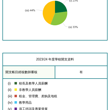
(i) 23%
(iii) 44%
(ii) 33%
2023/24 年度學校開支資料
開支帳目經核數師審核
有
(i)
校長及教學人員薪酬
(ii)
非教學人員薪酬
(iii)
租金、管理費、差餉及地租
(iv)
教學用品
(v)
員工培訓及專業發展