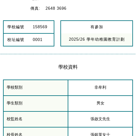
傳真:
2648 3696
學校編號
158569
有參加
2025/26 學年幼稚園教育計劃
校址編號
0001
學校資料
學校類別
非牟利
學生類別
男女
校監姓名
張啟文先生
校長姓名
張銀英女士