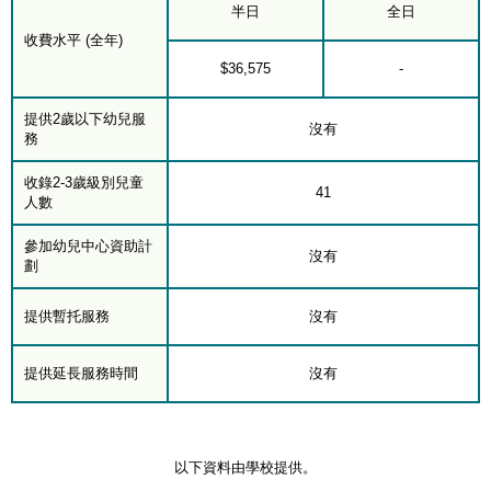
半日
全日
收費水平 (全年)
$36,575
-
提供2歲以下幼兒服
沒有
務
收錄2-3歲級別兒童
41
人數
參加幼兒中心資助計
沒有
劃
提供暫托服務
沒有
提供延長服務時間
沒有
以下資料由學校提供。