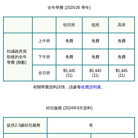
全年學費 (2025/26 學年)
幼兒班
低班
高班
上午班
免費
免費
免費
扣減政府資
助後的全年
下午班
免費
免費
免費
學費 (期數)
$5,445
$5,445
$5,445
全日班
(11)
(11)
(11)
有關學費資料詳情，請參看
收費證明書
。
幼兒服務 (2024年9月資料)
提供2-3歲幼兒服務
有