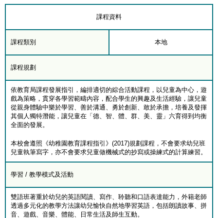
課程資料
課程類別
本地
課程規劃
依教育局課程發展指引，編排適切的綜合活動課程，以兒童為中心，遊
戲為策略，貫穿各學習範疇內容，配合學生的興趣及生活經驗，讓兒童
從親身體驗中樂於學習、善於溝通、勇於創新、敢於承擔，培養及發揮
其個人獨特潛能，讓兒童在「德、智、體、群、美、靈」六育得到均衡
全面的發展。
本校會遵照《幼稚園教育課程指引》(2017)規劃課程，不會要求幼兒班
兒童執筆寫字，亦不會要求兒童做機械式的抄寫或操練式的計算練習。
學習 / 教學模式及活動
雙語班著重於幼兒的英語閱讀、寫作、聆聽和口語表達能力，外籍老師
透過多元化的教學方法讓幼兒愉快自然地學習英語，包括朗讀故事、拼
音、遊戲、音樂、體能、日常生活及師生互動。