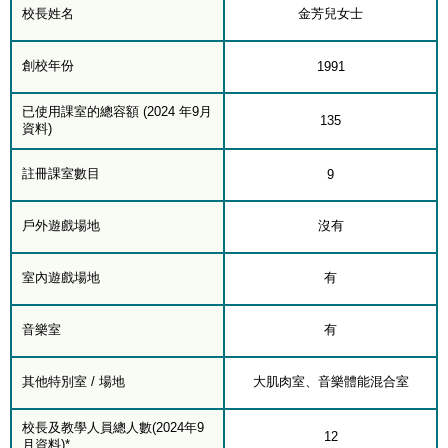
校長姓名
金芳兒女士
創校年份
1991
已使用課室的總容額 (2024 年9月
135
資料)
註冊課室數目
9
戶外遊戲場地
沒有
室內遊戲場地
有
音樂室
有
其他特別室 / 場地
大肌肉室、音樂體能混合室
校長及教學人員總人數(2024年9
12
月資料)*