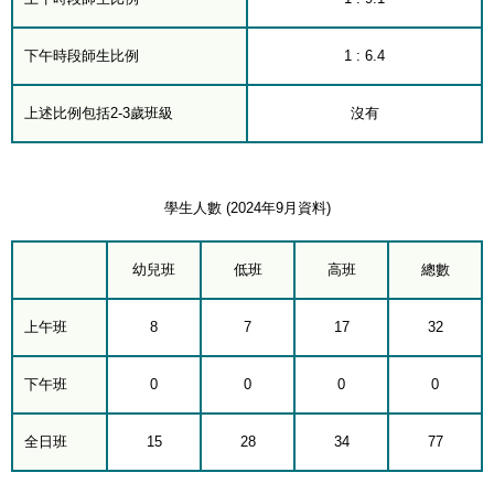
下午時段師生比例
1 : 6.4
上述比例包括2-3歲班級
沒有
學生人數 (2024年9月資料)
幼兒班
低班
高班
總數
上午班
8
7
17
32
下午班
0
0
0
0
全日班
15
28
34
77