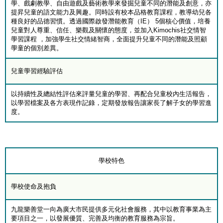
學、戲劇教學、自由遊戲及藝術教學來發掘兒童不同的潛能及創意，亦
提昇兒童的語文能力及興趣。同時設有校本品格教育課程，教導幼兒各
種良好的品德習慣。透過國際啟發潛能教育（IE） 5個核心價值，培養
兒童對人尊重、信任、樂觀及關懷的態度，並加入Kimochis社交情智
學習課程 ，加強學生社交情緒智商，全面提升兒童不同的潛能及照顧
學童的個別差異。
兒童學習經驗評估
以持續性及總結性評估來評量兒童的學習、再配合兒童校內生活報告，
以學習檔案及各方表現作記錄，定期發放報告讓家長了解子女的學習進
度。
學校特色
學校使命及抱負
九龍樂善堂一向為廣大市民提供多元化社會服務，其中以教育事業為主
要項目之一，以發展優質、完善及均衡的教育服務為宗旨。