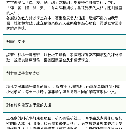
本堂辦學以「仁、愛、勤、誠」為校訓，培養學生身體力行；更以
「德、智、體、群、美」五育為課程綱領，塑造完美的人格，開創豐盛
的人生。
各屬校施教方針以學生為本，著重發展個人潛能，透過不倦的自我學
習、體驗和實踐，建立積極樂觀的人生態度和熱心服務、貢獻社會國家
的豁達胸懷。
對學生支援
設新生和小一適應班、駐校社工服務、家長觀課週及不同類型的課外活
動，並提供醫療服務、樂善關懷基金及多種獎學金。
對非華語學童的支援
獲批支援非華語學童的資助； 設有中文增潤班，由專業老師以個別或
小組形式，每天一小時，讓非華語學童透過不同的策略來學習中文。
對有特殊需要的學童的支援
正在參與到校學前康復服務。校內有駐校社工，為學生及家長作出適切
性的個人或小組服務，如有需要會作出轉介。另本校亦參與由香港明愛
機構提供之「明愛樂成長學前到校支援服務」，為有特殊需要的兒童及