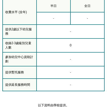
半日
全日
收費水平 (全年)
-
-
提供2歲以下幼兒服
-
務
收錄2-3歲級別兒童
0
人數
參加幼兒中心資助計
-
劃
提供暫托服務
-
提供延長服務時間
-
以下資料由學校提供。