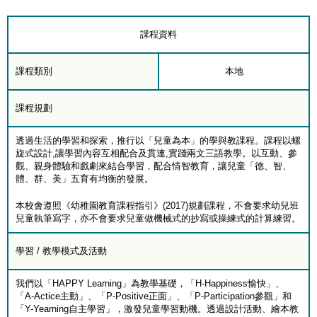
課程資料
課程類別
本地
課程規劃
透過生活的學習和探索，推行以「兒童為本」的學與教課程。課程以螺
旋式設計,讓學習內容互相配合及貫連,實踐兩文三語教學。以互動、參
觀、親身體驗和戲劇來結合學習，配合情智教育，讓兒童「德、智、
體、群、美」五育有均衡的發展。
本校會遵照《幼稚園教育課程指引》(2017)規劃課程，不會要求幼兒班
兒童執筆寫字，亦不會要求兒童做機械式的抄寫或操練式的計算練習。
學習 / 教學模式及活動
我們以「HAPPY Learning」為教學基礎，「H-Happiness愉快」、
「A-Actice主動」、「P-Positive正面」、「P-Participation參觀」和
「Y-Yearning自主學習」，激發兒童學習動機。透過設計活動、繪本教