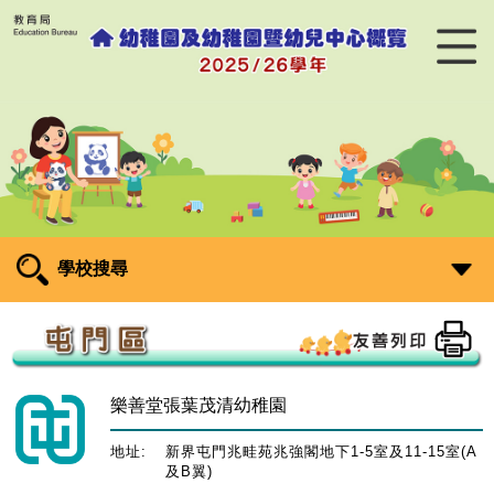
學校搜尋
樂善堂張葉茂清幼稚園
地址:
新界屯門兆畦苑兆強閣地下1-5室及11-15室(A
及B翼)