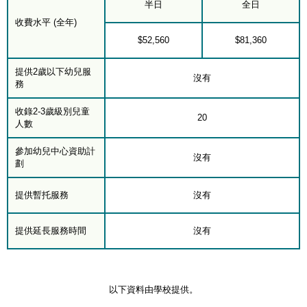
半日
全日
收費水平 (全年)
$52,560
$81,360
提供2歲以下幼兒服
沒有
務
收錄2-3歲級別兒童
20
人數
參加幼兒中心資助計
沒有
劃
提供暫托服務
沒有
提供延長服務時間
沒有
以下資料由學校提供。