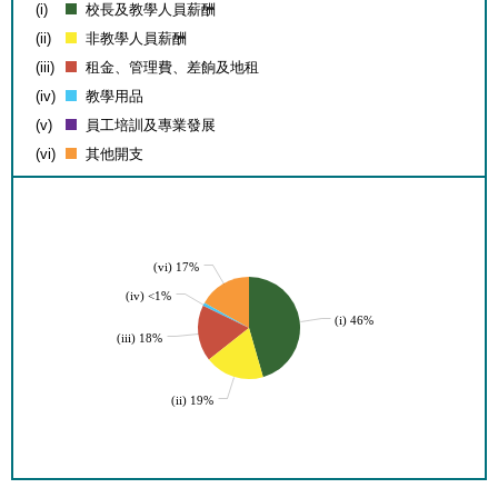
(i)
校長及教學人員薪酬
(ii)
非教學人員薪酬
(iii)
租金、管理費、差餉及地租
(iv)
教學用品
(v)
員工培訓及專業發展
(vi)
其他開支
(vi) 17%
(iv) <1%
(i) 46%
(iii) 18%
(ii) 19%