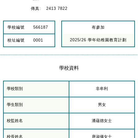
傳真:
2413 7822
學校編號
566187
有參加
2025/26 學年幼稚園教育計劃
校址編號
0001
學校資料
學校類別
非牟利
學生類別
男女
校監姓名
潘蘊德女士
校長姓名
唐淑儀女士