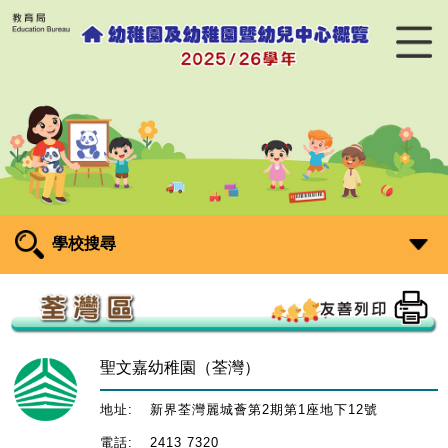
學校搜尋
聖文嘉幼稚園（荃灣）
地址:
新界荃灣麗城薈第2期第1座地下12號
電話:
2413 7320