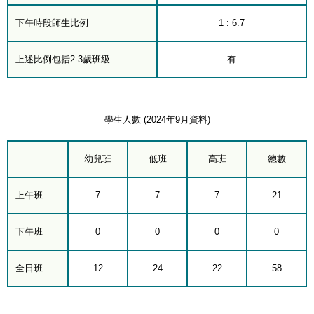
下午時段師生比例
1 : 6.7
上述比例包括2-3歲班級
有
學生人數 (2024年9月資料)
幼兒班
低班
高班
總數
上午班
7
7
7
21
下午班
0
0
0
0
全日班
12
24
22
58