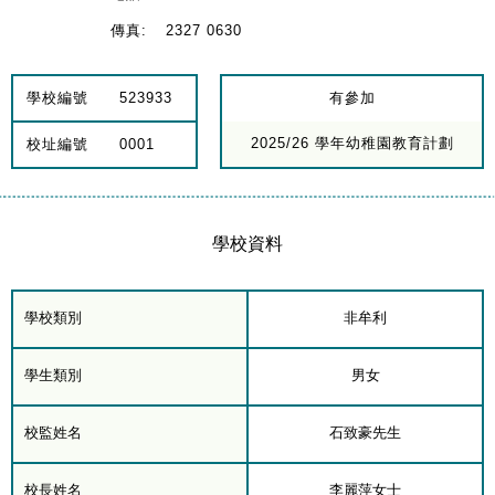
傳真:
2327 0630
學校編號
523933
有參加
2025/26 學年幼稚園教育計劃
校址編號
0001
學校資料
學校類別
非牟利
學生類別
男女
校監姓名
石致豪先生
校長姓名
李麗萍女士