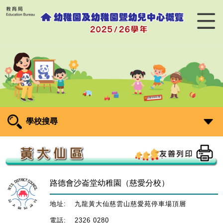
學校搜尋
路德會沙崙堂幼稚園（慈愛分校）
地址:
九龍黃大仙慈雲山慈愛苑停車場頂層
電話:
2326 0280