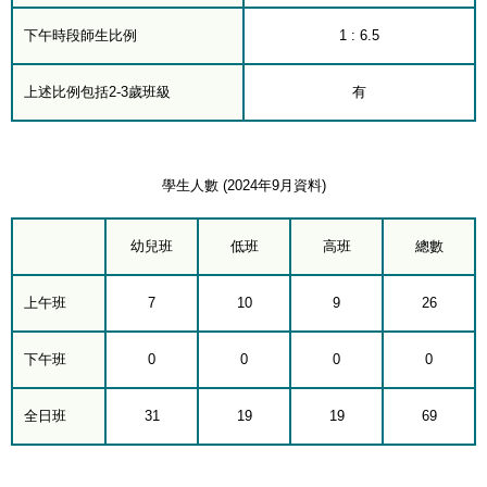
下午時段師生比例
1 : 6.5
上述比例包括2-3歲班級
有
學生人數 (2024年9月資料)
幼兒班
低班
高班
總數
上午班
7
10
9
26
下午班
0
0
0
0
全日班
31
19
19
69