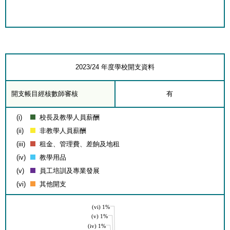
2023/24 年度學校開支資料
開支帳目經核數師審核
有
(i)
校長及教學人員薪酬
(ii)
非教學人員薪酬
(iii)
租金、管理費、差餉及地租
(iv)
教學用品
(v)
員工培訓及專業發展
(vi)
其他開支
(vi) 1%
(v) 1%
(iv) 1%