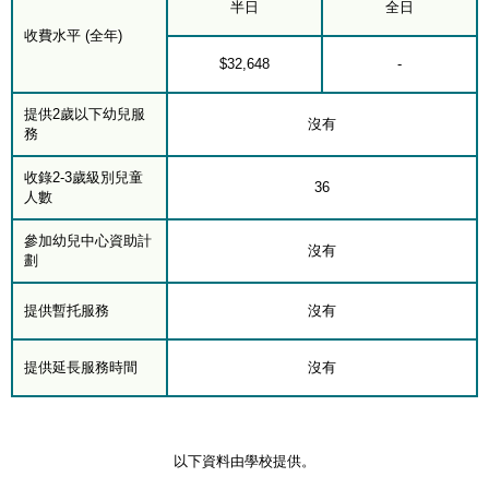
半日
全日
收費水平 (全年)
$32,648
-
提供2歲以下幼兒服
沒有
務
收錄2-3歲級別兒童
36
人數
參加幼兒中心資助計
沒有
劃
提供暫托服務
沒有
提供延長服務時間
沒有
以下資料由學校提供。