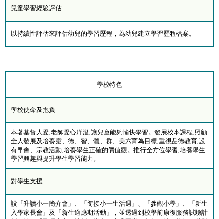
兒童學習經驗評估
以持續性評估來評估幼兒的學習歷程，為幼兒建立學習歷程檔案。
學校特色
學校使命及抱負
本著基督大愛,老師愛心洋溢,讓兒童能夠愉快學習。發展校本課程,照顧
全人發展及培養靈、德、智、體、群、美六育為目標,重視品德教育,設
有早會、宗教活動,培養學生正確的價值觀。推行全方位學習,培養學生
學習興趣與提升學生學習能力。
對學生支援
設「升讀小一簡介會」、「銜接小一生活週」、「參觀小學」、「新生
入學家長會」及「新生適應期活動」，並透過到校學前康復服務試驗計