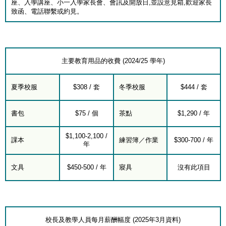
座、入學講座、小一入學家長會、會訊及開放日,並設意見箱,歡迎家長
致函、電話聯繫或約見。
主要教育用品的收費 (2024/25 學年)
夏季校服
$308 / 套
冬季校服
$444 / 套
書包
$75 / 個
茶點
$1,290 / 年
$1,100-2,100 /
課本
練習簿／作業
$300-700 / 年
年
文具
$450-500 / 年
寢具
沒有此項目
校長及教學人員每月薪酬幅度 (2025年3月資料)