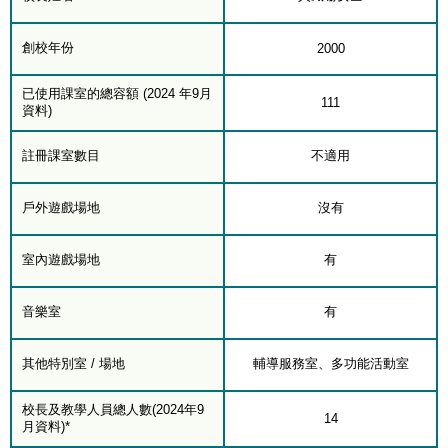
創校年份
2000
已使用課室的總容額 (2024 年9月
111
資料)
註冊課室數目
不適用
戶外遊戲場地
沒有
室內遊戲場地
有
音樂室
有
其他特別室 / 場地
輔導服務室、多功能活動室
校長及教學人員總人數(2024年9
14
月資料)*