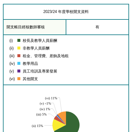
2023/24 年度學校開支資料
開支帳目經核數師審核
有
(i)
校長及教學人員薪酬
(ii)
非教學人員薪酬
(iii)
租金、管理費、差餉及地租
(iv)
教學用品
(v)
員工培訓及專業發展
(vi)
其他開支
(vi) 11%
(v) <1%
(iv) 1%
(iii) 5%
(ii) 15%