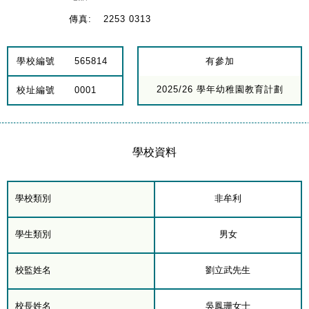
傳真:
2253 0313
學校編號
565814
有參加
2025/26 學年幼稚園教育計劃
校址編號
0001
學校資料
學校類別
非牟利
學生類別
男女
校監姓名
劉立武先生
校長姓名
吳鳳珊女士