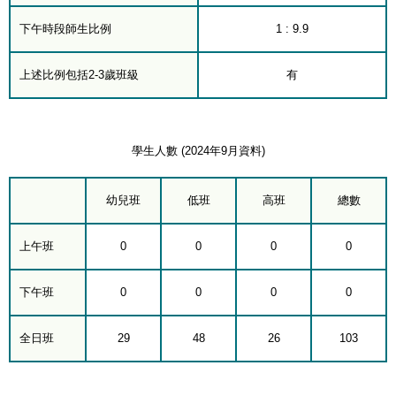
下午時段師生比例
1 : 9.9
上述比例包括2-3歲班級
有
學生人數 (2024年9月資料)
幼兒班
低班
高班
總數
上午班
0
0
0
0
下午班
0
0
0
0
全日班
29
48
26
103