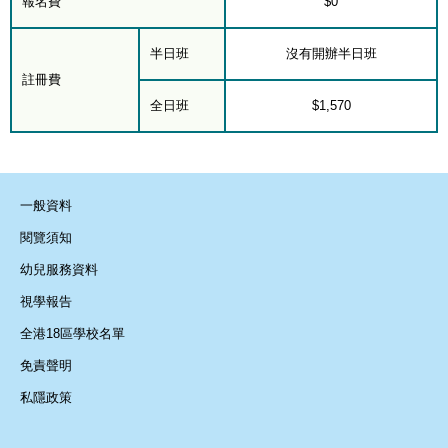
報名費
$0
半日班
沒有開辦半日班
註冊費
全日班
$1,570
一般資料
閱覽須知
幼兒服務資料
視學報告
全港18區學校名單
免責聲明
私隱政策