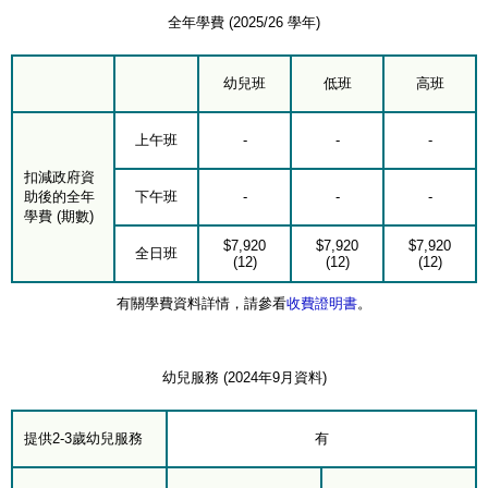
全年學費 (2025/26 學年)
幼兒班
低班
高班
上午班
-
-
-
扣減政府資
助後的全年
下午班
-
-
-
學費 (期數)
$7,920
$7,920
$7,920
全日班
(12)
(12)
(12)
有關學費資料詳情，請參看
收費證明書
。
幼兒服務 (2024年9月資料)
提供2-3歲幼兒服務
有