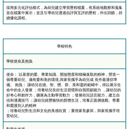
採用多元化評估模式，為幼兒建立學習歷程檔案，有系統地觀察和蒐集
並在檔案中展示；並且引導幼兒透過自評與互評的歷程，作出回饋，持
續優化課程。
學校特色
學校使命及抱負
使命： 以基督的愛、專業知識、開放態度和積極進取的精神，營造一
個尊重幼兒、滿有愛和美的環境,與家長攜手為幼兒成 長作最適切準
備。 抱負： 讓幼兒在德、智、體、群、美和靈的範疇中，得以展示生
命中的全人發展 ；培養幼兒良好生活習慣和自我照顧能力 ，讓幼兒的
好奇心和創作力，擴展為主動學習動力 ；發展幼兒語言能力，建立自
信和溝通技巧 ；讓幼兒經歷愉快的群體生活，培養正面價值觀、尊重
和愛護別人的精神
；培養幼兒對生活和文化的美感欣賞 ；重視家長參與，與家長攜手培
育幼兒。