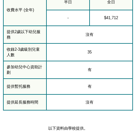
半日
全日
收費水平 (全年)
-
$41,712
提供2歲以下幼兒服
沒有
務
收錄2-3歲級別兒童
35
人數
參加幼兒中心資助計
有
劃
提供暫托服務
有
提供延長服務時間
沒有
以下資料由學校提供。