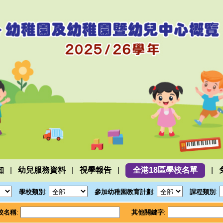
|
|
|
|
知
幼兒服務資料
視學報告
全港18區學校名單
學校類別
:
參加幼稚園教育計劃
:
課程類別
:
校名稱
:
其他關鍵字
: