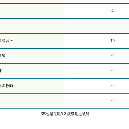
4
書或以上
19
教師
0
練
0
稚園教師
0
0
*不包括任職0-2 歲級別之教師