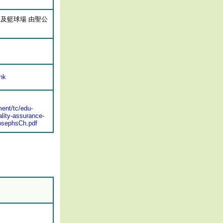
室及籃球場 由聖公
hk
ent/tc/edu-
lity-assurance-
osephsCh.pdf