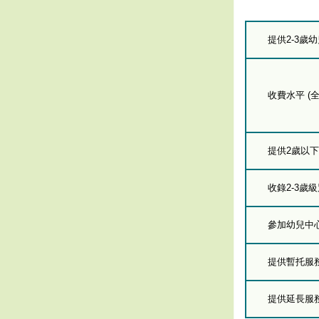
提供2-3歲
收費水平 (全
提供2歲以
收錄2-3歲
參加幼兒中
提供暫托服
提供延長服