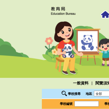
|
一般資料
閱覽須
學校搜尋
地區
:
學校編號
:
學