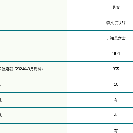
男女
李文祺牧師
丁穎思女士
1971
容額 (2024年9月資料)
355
目
10
地
有
地
有
有