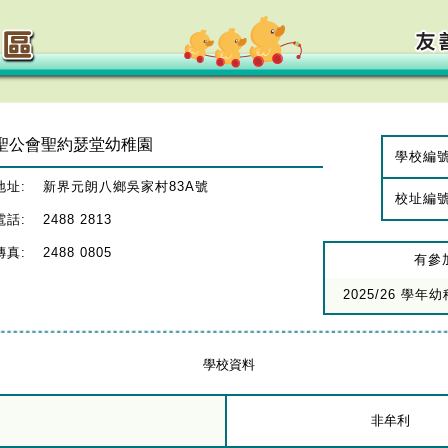
聖公會聖約瑟堂幼稚園
學校編
地址:
新界元朗八鄉吳家村83A號
校址編
電話:
2488 2813
傳真:
2488 0805
有參
2025/26 學
學校資料
非牟利