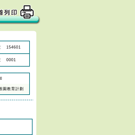
號
154601
號
0001
加
年幼稚園教育計劃