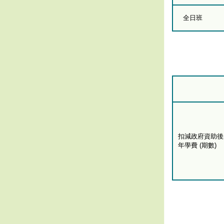
全日班
扣減政府資助後
年學費 (期數)