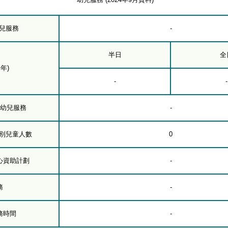
幼兒服務
-
半日
全
年)
-
-
下幼兒服務
-
級別兒童人數
0
心資助計劃
-
務
-
務時間
-