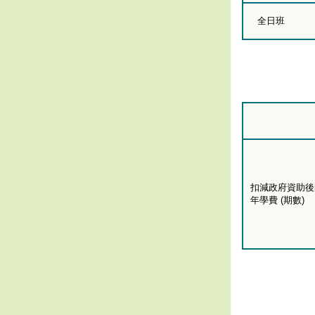
全日班
扣減政府資助後
年學費 (期數)