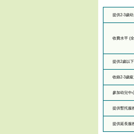
提供2-3歲
收費水平 (全
提供2歲以
收錄2-3歲
參加幼兒中
提供暫托服
提供延長服