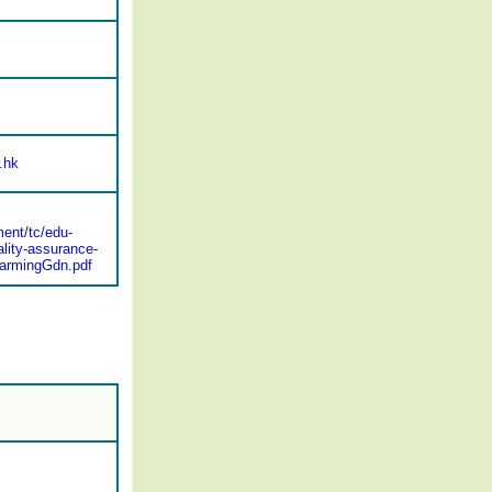
.hk
ent/tc/edu-
lity-assurance-
harmingGdn.pdf