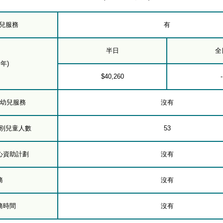
幼兒服務
有
半日
全
年)
$40,260
-
下幼兒服務
沒有
級別兒童人數
53
心資助計劃
沒有
務
沒有
務時間
沒有