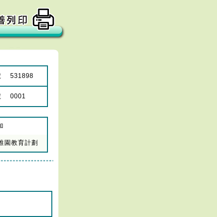
號
531898
號
0001
加
年幼稚園教育計劃