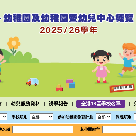
|
|
|
|
知
幼兒服務資料
視學報告
全港18區學校名單
學校類別
:
參加幼稚園教育計劃
:
課程類別
:
校名稱
:
其他關鍵字
: