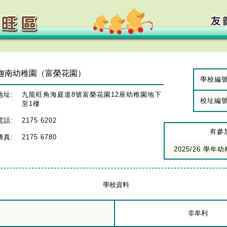
迦南幼稚園（富榮花園）
學校編
地址:
九龍旺角海庭道8號富榮花園12座幼稚園地下
校址編
至1樓
電話:
2175 6202
有參
傳真:
2175 6780
2025/26 學
學校資料
非牟利