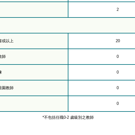
2
書或以上
20
教師
0
練
0
稚園教師
0
0
*不包括任職0-2 歲級別之教師