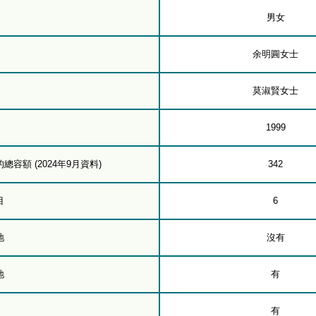
男女
余明圓女士
莫淑賢女士
1999
容額 (2024年9月資料)
342
目
6
地
沒有
地
有
有