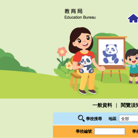
|
一般資料
閱覽須
學校搜尋
地區
:
學校編號
:
學