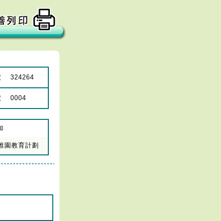
號
324264
號
0004
加
年幼稚園教育計劃