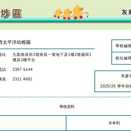
西太平洋幼稚園
學校編
地址:
九龍南昌街1號南昌一號地下及1樓2號舖與1
校址編
樓及2樓平台
電話:
2367 6144
有參
傳真:
2311 4681
2025/26 學
學校資料
非牟利