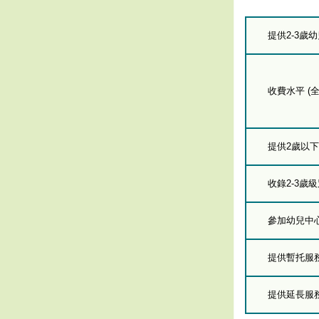
提供2-3歲
收費水平 (全
提供2歲以
收錄2-3歲
參加幼兒中
提供暫托服
提供延長服