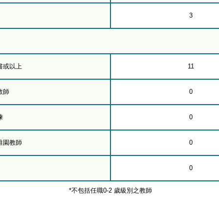
3
書或以上
11
教師
0
練
0
稚園教師
0
0
*不包括任職0-2 歲級別之教師