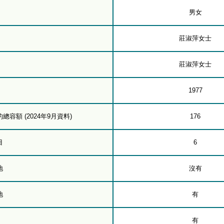
男女
莊淑萍女士
莊淑萍女士
1977
容額 (2024年9月資料)
176
目
6
地
沒有
地
有
有