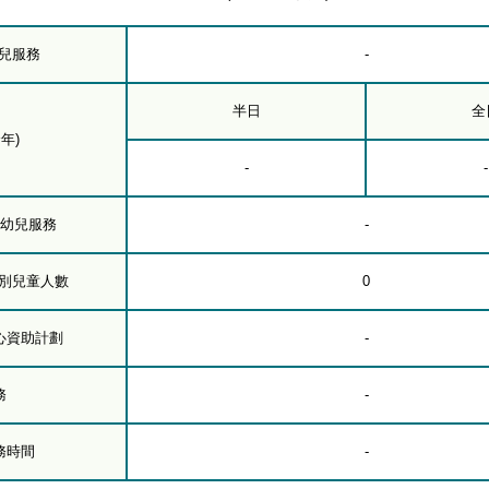
幼兒服務
-
半日
全
年)
-
-
下幼兒服務
-
級別兒童人數
0
心資助計劃
-
務
-
務時間
-