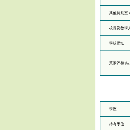
其他特別室 
校長及教學人員
學校網址
質素評核:
學歷
持有學位