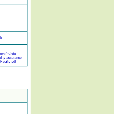
hk
ent/tc/edu-
lity-assurance-
Pacific.pdf