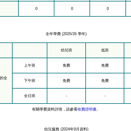
0
0
0
全年學費 (2025/26 學年)
幼兒班
低班
上午班
免費
免費
的全
下午班
免費
免費
全日班
-
-
有關學費資料詳情，請參看
收費證明書
。
幼兒服務 (2024年9月資料)