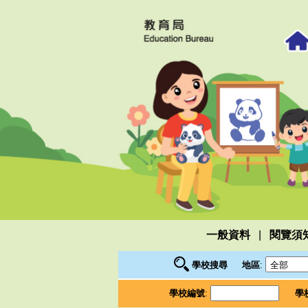
|
一般資料
閱覽須
學校搜尋
地區
:
學校編號
:
學