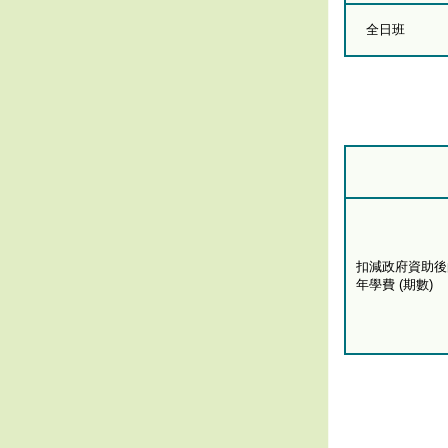
全日班
扣減政府資助後
年學費 (期數)