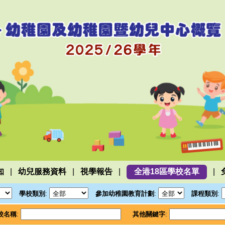
|
|
|
|
知
幼兒服務資料
視學報告
全港18區學校名單
學校類別
:
參加幼稚園教育計劃
:
課程類別
:
校名稱
:
其他關鍵字
: