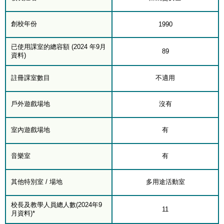
創校年份
1990
已使用課室的總容額 (2024 年9月
89
資料)
註冊課室數目
不適用
戶外遊戲場地
沒有
室內遊戲場地
有
音樂室
有
其他特別室 / 場地
多用途活動室
校長及教學人員總人數(2024年9
11
月資料)*