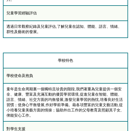
兒童學習經驗評估
透過日常觀察紀錄及兒童評估,了解兒童在認知、體能、語言、情緒、
群性及藝術的發展。
學校特色
學校使命及抱負
童年是生命周期裏一個獨特且珍貴的階段,我們著重為兒童提供一個安
全、健康、豐富及充滿互動的優質學習環境,促進兒童在智能、體能、
語言、情緒、社交方面的均衡發展,激發兒童學習的熱忱,培養良好生活
習慣；使身心平衡發展,作好學前準備。藉各項豐富的兒童文藝活動,從
小培養兒童美藝方面的情操；協助外出工作的父母教育及照顧其子女,
俾能安心工作。
對學生支援