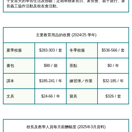
子女當天的學習生活及體驗；定期舉辦家長日、家長會、親子旅行、家
長義工協作活動及校友會活動。
主要教育用品的收費 (2024/25 學年)
夏季校服
$283-303 / 套
冬季校服
$536-566 / 套
書包
$90 / 個
茶點
$0 / 年
課本
$185-241 / 年
練習簿／作業
$32-185 / 年
文具
$24-66 / 年
寢具
$326 / 套
校長及教學人員每月薪酬幅度 (2025年3月資料)