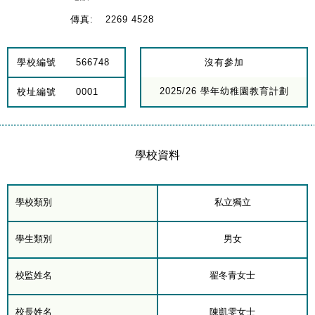
傳真:
2269 4528
學校編號
566748
沒有參加
2025/26 學年幼稚園教育計劃
校址編號
0001
學校資料
學校類別
私立獨立
學生類別
男女
校監姓名
翟冬青女士
校長姓名
陳凱雯女士