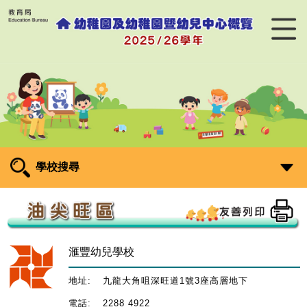
學校搜尋
滙豐幼兒學校
地址:
九龍大角咀深旺道1號3座高層地下
電話:
2288 4922