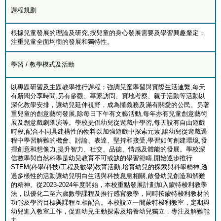
課程規劃
根據兒童發展的理論及研究,按兒童的身心發展需要及學習興趣釐定；
注重兒童全面均衡的發展和獨特性。
學習 / 教學模式及活動
以專題研習及主題教學推行課程；強調兒童學習與實際生活連繫,每天
有新聞分享時間,另有參觀、專家訪問、實地考察、親子活動等活動以
深化教學安排，讓幼兒延伸視野，成為懂義務及滿有關愛的公民。另著
重兒童的創意藝術發展,除每日下午有文藝活動,每年亦有兒童創意藝術
展及創意戲劇匯演等。學校提倡幼兒從遊戲中學習,每天設有自由遊戲
時段,配合不同具建構性的物料以加強遊戲中探索元素,讓幼兒從遊戲過
程中學習解難的機會、討論、表達、堅持和接受,學習如何創建環境,發
揮創意和想像力,提升智力、社交、品德、情感及體能的發展。學校深
信數學與自然科學是幼兒教育不可或缺的學習範疇,開始逐步推行
STEM(科學/科技/工程及數學)教育活動,培育幼兒的探索與科學精神,透
過多樣性的活動讓幼兒明白生活與科技息息相關,啟發幼兒創造和解難
的精神。從2023-2024年度開始，本校重點發展計劃加入蒙特梭利教學
法，以優化二至六歲數學課程及推行感官教學，同時按蒙特梭利教材的
功能及學習目標與課程互相配合。本校設立一間蒙特梭利教室，定期與
幼兒進入教室工作，促進幼兒主動探索及培養幼兒獨立，專注及解難能
力。