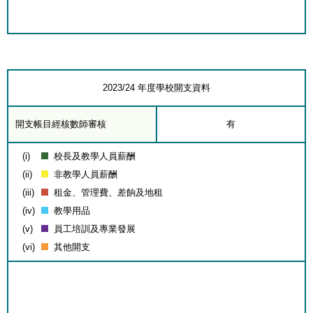
2023/24 年度學校開支資料
開支帳目經核數師審核
有
(i)
校長及教學人員薪酬
(ii)
非教學人員薪酬
(iii)
租金、管理費、差餉及地租
(iv)
教學用品
(v)
員工培訓及專業發展
(vi)
其他開支