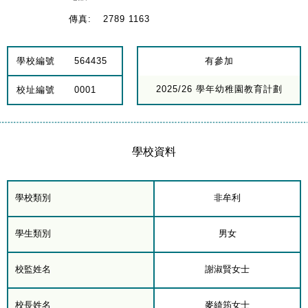
傳真:
2789 1163
學校編號
564435
有參加
2025/26 學年幼稚園教育計劃
校址編號
0001
學校資料
學校類別
非牟利
學生類別
男女
校監姓名
謝淑賢女士
校長姓名
麥綺筠女士