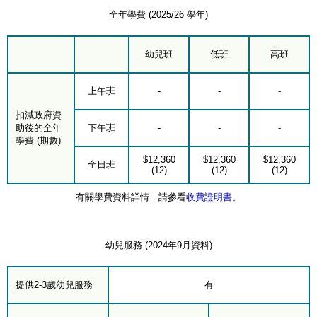
全年學費 (2025/26 學年)
幼兒班
低班
高班
上午班
-
-
-
扣減政府資
助後的全年
下午班
-
-
-
學費 (期數)
$12,360
$12,360
$12,360
全日班
(12)
(12)
(12)
有關學費資料詳情，請參看
收費證明書
。
幼兒服務 (2024年9月資料)
提供2-3歲幼兒服務
有