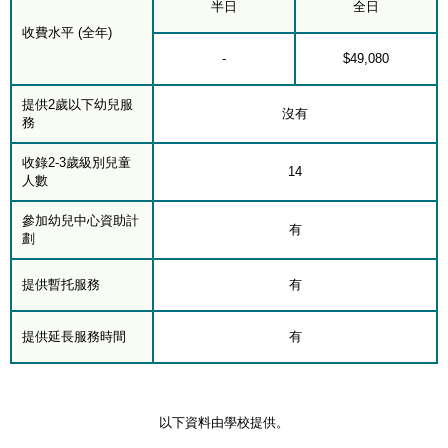
半日
全日
收費水平 (全年)
-
$49,080
提供2歲以下幼兒服
沒有
務
收錄2-3歲級別兒童
14
人數
參加幼兒中心資助計
有
劃
提供暫托服務
有
提供延長服務時間
有
以下資料由學校提供。