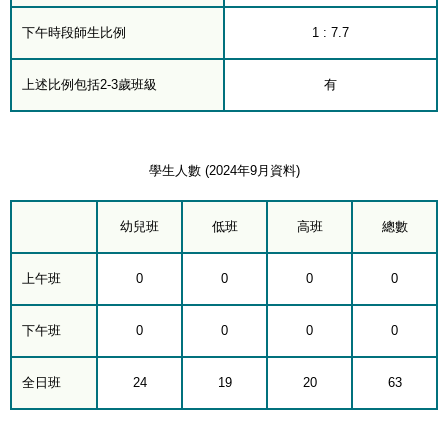
下午時段師生比例
1 : 7.7
上述比例包括2-3歲班級
有
學生人數 (2024年9月資料)
幼兒班
低班
高班
總數
上午班
0
0
0
0
下午班
0
0
0
0
全日班
24
19
20
63