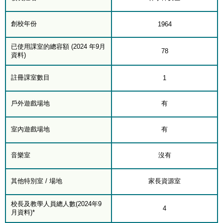
創校年份
1964
已使用課室的總容額 (2024 年9月
78
資料)
註冊課室數目
1
戶外遊戲場地
有
室內遊戲場地
有
音樂室
沒有
其他特別室 / 場地
家長資源室
校長及教學人員總人數(2024年9
4
月資料)*