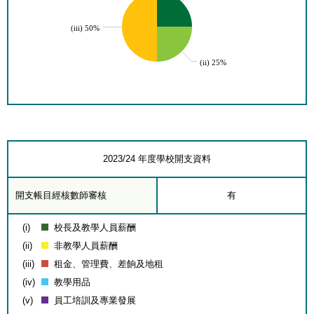
(iii) 50%
(ii) 25%
2023/24 年度學校開支資料
開支帳目經核數師審核
有
(i)
校長及教學人員薪酬
(ii)
非教學人員薪酬
(iii)
租金、管理費、差餉及地租
(iv)
教學用品
(v)
員工培訓及專業發展