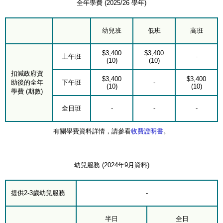
全年學費 (2025/26 學年)
幼兒班
低班
高班
$3,400
$3,400
上午班
-
(10)
(10)
扣減政府資
$3,400
$3,400
助後的全年
下午班
-
(10)
(10)
學費 (期數)
全日班
-
-
-
有關學費資料詳情，請參看
收費證明書
。
幼兒服務 (2024年9月資料)
提供2-3歲幼兒服務
-
半日
全日