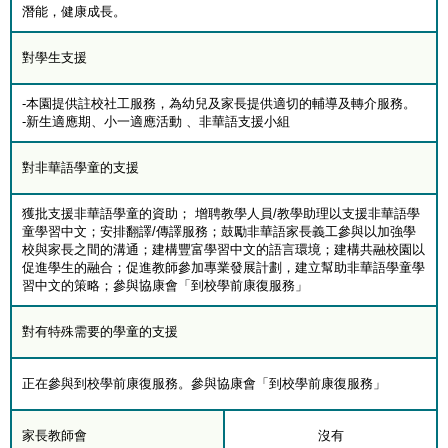
潛能，健康成長。
對學生支援
-本園提供註校社工服務，為幼兒及家長提供適切的輔導及轉介服務。
-新生適應期、小一適應活動 、非華語支援小組
對非華語學童的支援
獲批支援非華語學童的資助； 增聘教學人員/教學助理以支援非華語學
童學習中文；安排翻譯/傳譯服務；鼓勵非華語家長義工參與以加強學
校與家長之間的溝通；建構豐富學習中文的語言環境；建構共融校園以
促進學生的融合；促進教師參加專業發展計劃，建立幫助非華語學童學
習中文的策略；參與協康會「到校學前康復服務」
對有特殊需要的學童的支援
正在參與到校學前康復服務。參與協康會「到校學前康復服務」
家長教師會
沒有