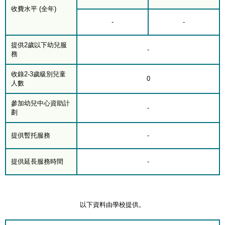
收費水平 (全年)
-
-
提供2歲以下幼兒服
-
務
收錄2-3歲級別兒童
0
人數
參加幼兒中心資助計
-
劃
提供暫托服務
-
提供延長服務時間
-
以下資料由學校提供。