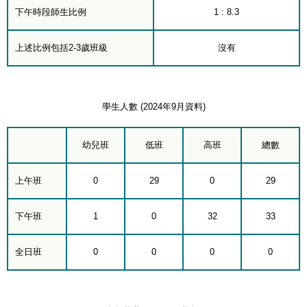
下午時段師生比例
1 : 8.3
上述比例包括2-3歲班級
沒有
學生人數 (2024年9月資料)
幼兒班
低班
高班
總數
上午班
0
29
0
29
下午班
1
0
32
33
全日班
0
0
0
0