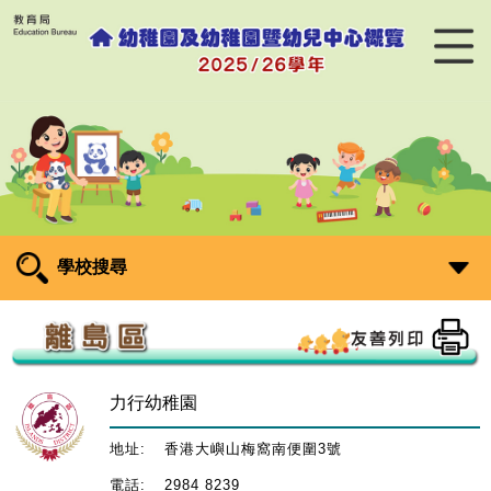
學校搜尋
力行幼稚園
地址:
香港大嶼山梅窩南便圍3號
電話:
2984 8239