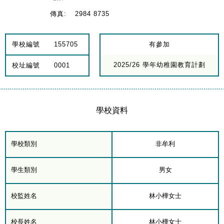
傳真:
2984 8735
學校編號
155705
有參加
2025/26 學年幼稚園教育計劃
校址編號
0001
學校資料
學校類別
非牟利
學生類別
男女
校監姓名
林小樺女士
校長姓名
林小樺女士