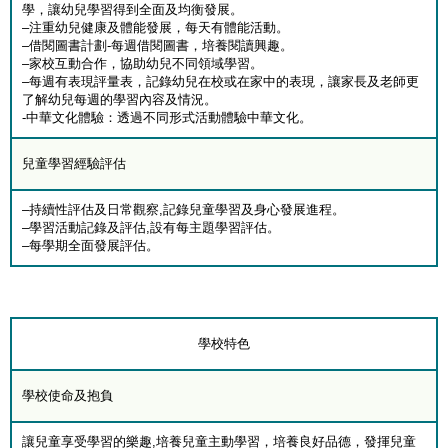
學，讓幼兒學習得到全面及均衡發展。
–注重幼兒健康及體能發展，每天有體能活動。
–借閱圖書計劃-每週借閱圖書，培養閱讀興趣。
–家校互動合作，協助幼兒不同領域學習。
–每週有表現評量表，記錄幼兒在校或在家中的表現，讓家長及老師更
了解幼兒每週的學習內容及情況。
-中華文化體驗：透過不同形式活動體驗中華文化。
兒童學習經驗評估
–持續性評估及日常觀察,記錄兒童學習及身心發展進程。
–學習活動記錄及評估,設有每主題學習評估。
–每學期全面發展評估。
學校特色
學校使命及抱負
讓兒童享受學習的樂趣,培養兒童主動學習，培養良好品德，發揮兒童