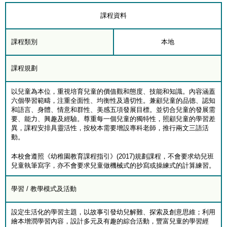
課程資料
課程類別
本地
課程規劃
以兒童為本位，重視培育兒童的價值觀和態度、技能和知識。內容涵蓋
六個學習範疇，注重全面性、均衡性及適切性。兼顧兒童的品德、認知
和語言、身體、情意和群性、美感五項發展目標。並切合兒童的發展需
要、能力、興趣及經驗。尊重每一個兒童的獨特性，照顧兒童的學習差
異，課程安排具靈活性，按校本需要增設專科老師，推行兩文三語活
動。
本校會遵照《幼稚園教育課程指引》(2017)規劃課程，不會要求幼兒班
兒童執筆寫字，亦不會要求兒童做機械式的抄寫或操練式的計算練習。
學習 / 教學模式及活動
設定生活化的學習主題，以故事引發幼兒解難、探索及創意思維；利用
繪本增潤學習內容，設計多元及有趣的綜合活動，豐富兒童的學習經