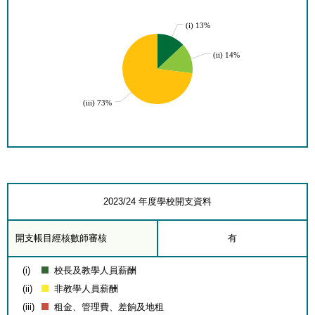
(i) 13%
(ii) 14%
(iii) 73%
2023/24 年度學校開支資料
開支帳目經核數師審核
有
(i)
校長及教學人員薪酬
(ii)
非教學人員薪酬
(iii)
租金、管理費、差餉及地租