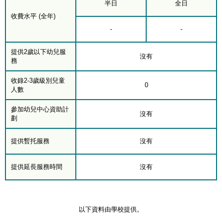
半日
全日
收費水平 (全年)
-
-
提供2歲以下幼兒服
沒有
務
收錄2-3歲級別兒童
0
人數
參加幼兒中心資助計
沒有
劃
提供暫托服務
沒有
提供延長服務時間
沒有
以下資料由學校提供。