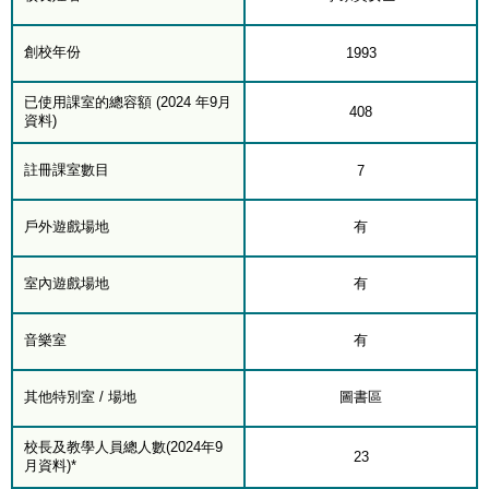
創校年份
1993
已使用課室的總容額 (2024 年9月
408
資料)
註冊課室數目
7
戶外遊戲場地
有
室內遊戲場地
有
音樂室
有
其他特別室 / 場地
圖書區
校長及教學人員總人數(2024年9
23
月資料)*