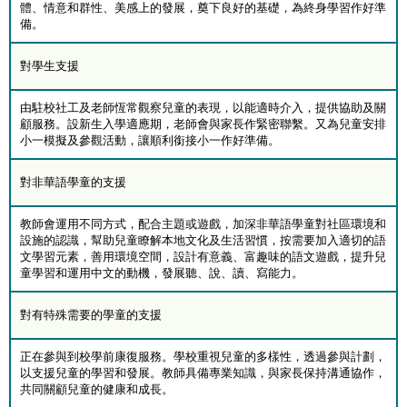
體、情意和群性、美感上的發展，奠下良好的基礎，為終身學習作好準
備。
對學生支援
由駐校社工及老師恆常觀察兒童的表現，以能適時介入，提供協助及關
顧服務。設新生入學適應期，老師會與家長作緊密聯繫。又為兒童安排
小一模擬及參觀活動，讓順利銜接小一作好準備。
對非華語學童的支援
教師會運用不同方式，配合主題或遊戲，加深非華語學童對社區環境和
設施的認識，幫助兒童瞭解本地文化及生活習慣，按需要加入適切的語
文學習元素，善用環境空間，設計有意義、富趣味的語文遊戲，提升兒
童學習和運用中文的動機，發展聽、說、讀、寫能力。
對有特殊需要的學童的支援
正在參與到校學前康復服務。學校重視兒童的多樣性，透過參與計劃，
以支援兒童的學習和發展。教師具備專業知識，與家長保持溝通協作，
共同關顧兒童的健康和成長。