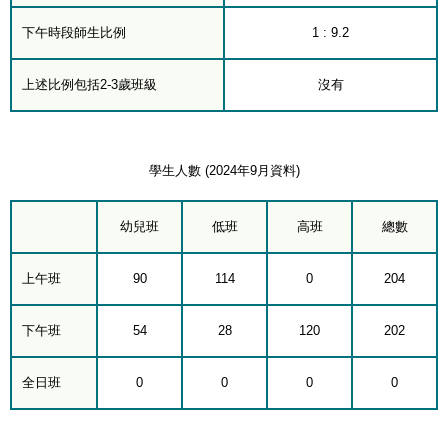
下午時段師生比例
1 : 9.2
上述比例包括2-3歲班級
沒有
學生人數 (2024年9月資料)
幼兒班
低班
高班
總數
上午班
90
114
0
204
下午班
54
28
120
202
全日班
0
0
0
0