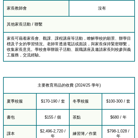
家長教師會
沒有
其他家長活動 / 聯繫
家長可藉着家長會、觀課、課程講座等活動，瞭解學校的願景、辦學目
標及子女的學習情況。老師常透過電話或面談，與家長保持緊密聯繫，
收集家長意見。學校會舉辦親子活動、親職講座及邀請家長到校參與義
工服務，交流經驗。
主要教育用品的收費 (2024/25 學年)
夏季校服
$170-190 / 套
冬季校服
$100-300 / 套
書包
$155 / 個
茶點
$680 / 年
$2,496-2,720 /
$798-1,028 /
課本
練習簿／作業
年
年