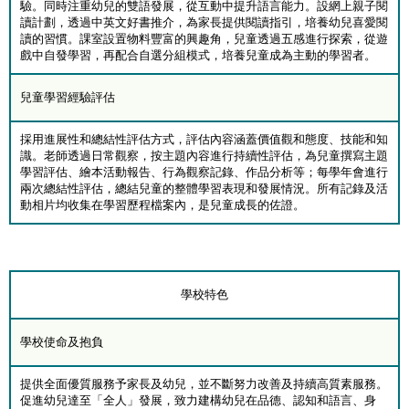
驗。同時注重幼兒的雙語發展，從互動中提升語言能力。設網上親子閱
讀計劃，透過中英文好書推介，為家長提供閱讀指引，培養幼兒喜愛閱
讀的習慣。課室設置物料豐富的興趣角，兒童透過五感進行探索，從遊
戲中自發學習，再配合自選分組模式，培養兒童成為主動的學習者。
兒童學習經驗評估
採用進展性和總結性評估方式，評估內容涵蓋價值觀和態度、技能和知
識。老師透過日常觀察，按主題內容進行持續性評估，為兒童撰寫主題
學習評估、繪本活動報告、行為觀察記錄、作品分析等；每學年會進行
兩次總結性評估，總結兒童的整體學習表現和發展情況。所有記錄及活
動相片均收集在學習歷程檔案內，是兒童成長的佐證。
學校特色
學校使命及抱負
提供全面優質服務予家長及幼兒，並不斷努力改善及持續高質素服務。
促進幼兒達至「全人」發展，致力建構幼兒在品德、認知和語言、身