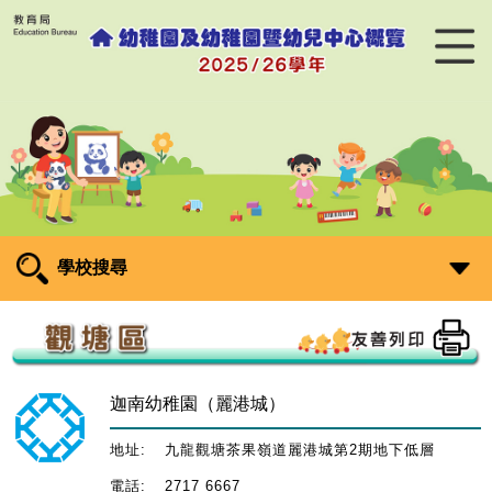
學校搜尋
迦南幼稚園（麗港城）
地址:
九龍觀塘茶果嶺道麗港城第2期地下低層
電話:
2717 6667