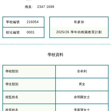
傳真:
2347 1699
學校編號
216054
有參加
2025/26 學年幼稚園教育計劃
校址編號
0001
學校資料
學校類別
非牟利
學生類別
男女
校監姓名
余明圓女士
校長姓名
李家寶女士