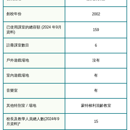
創校年份
2002
已使用課室的總容額 (2024 年9月
159
資料)
註冊課室數目
6
戶外遊戲場地
沒有
室內遊戲場地
有
音樂室
有
其他特別室 / 場地
蒙特梭利混齡教室
校長及教學人員總人數(2024年9
15
月資料)*