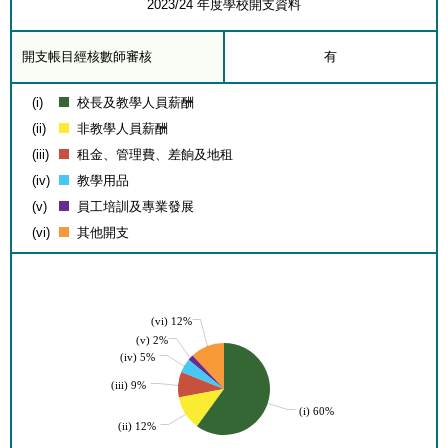
2023/24 年度學校開支資料
開支帳目經核數師審核
有
(i)
校長及教學人員薪酬
(ii)
非教學人員薪酬
(iii)
租金、管理費、差餉及地租
(iv)
教學用品
(v)
員工培訓及專業發展
(vi)
其他開支
(vi) 12%
(v) 2%
(iv) 5%
(iii) 9%
(i) 60%
(ii) 12%