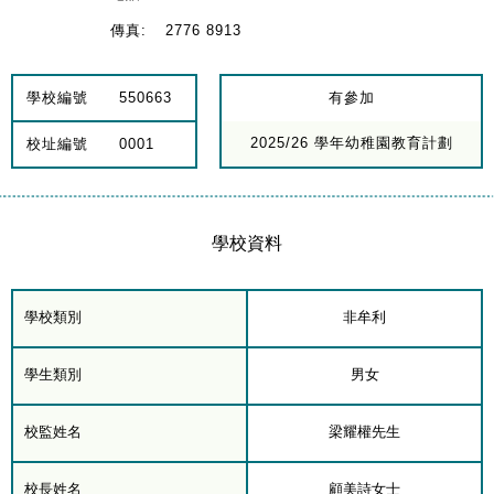
傳真:
2776 8913
學校編號
550663
有參加
2025/26 學年幼稚園教育計劃
校址編號
0001
學校資料
學校類別
非牟利
學生類別
男女
校監姓名
梁耀權先生
校長姓名
顧美詩女士