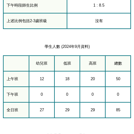
下午時段師生比例
1 : 8.5
上述比例包括2-3歲班級
沒有
學生人數 (2024年9月資料)
幼兒班
低班
高班
總數
上午班
12
18
20
50
下午班
0
0
0
0
全日班
27
29
29
85