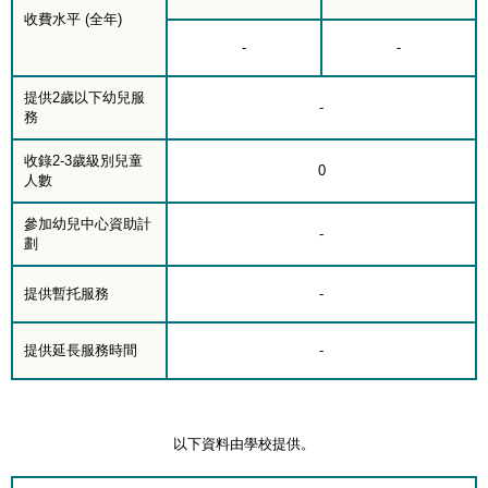
收費水平 (全年)
-
-
提供2歲以下幼兒服
-
務
收錄2-3歲級別兒童
0
人數
參加幼兒中心資助計
-
劃
提供暫托服務
-
提供延長服務時間
-
以下資料由學校提供。