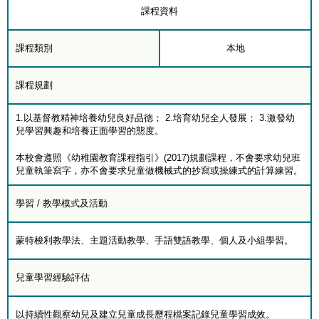
課程資料
課程類別
本地
課程規劃
1.以基督教精神培養幼兒良好品德； 2.培育幼兒全人發展； 3.激發幼
兒學習興趣和培養正面學習的態度。
本校會遵照《幼稚園教育課程指引》(2017)規劃課程，不會要求幼兒班
兒童執筆寫字，亦不會要求兒童做機械式的抄寫或操練式的計算練習。
學習 / 教學模式及活動
蒙特梭利教學法、主題活動教學、手語雙語教學、個人及小組學習。
兒童學習經驗評估
以持續性觀察幼兒及建立兒童成長歷程檔案記錄兒童學習成效。