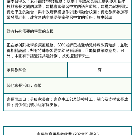
童學習中文；安排翻譯/傳譯服務；鼓勵非華語家長義工參與以加強學
校與家長之間的溝通；建構豐富學習中文的語言環境；建構共融校園以
促進學生的融合；與非政府機構協作以建構融合校園；促進教師參加專
業發展計劃，建立幫助非華語學童學習中文的策略；故事閱讀
對有特殊需要的學童的支援
正在參與到校學前康復服務。60%老師已接受幼兒特殊教育培訓，並取
得相關認證，對有特殊學習需要幼兒有認識，且能提供策略意見。另
外，本園有手語雙語共融計劃，以支援聽障學生。
家長教師會
有
其他家長活動 / 聯繫
家長面談日；分級家長會；家庭事工部及註校社工，關心及支援家長成
長；提供個別或小組家庭支援。
主要教育用品的收費 (2024/25 學年)