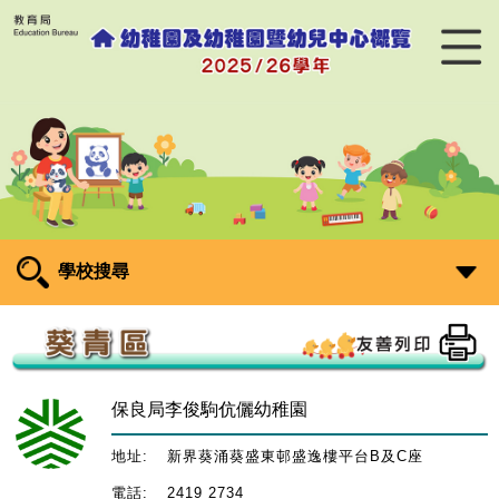
學校搜尋
保良局李俊駒伉儷幼稚園
地址:
新界葵涌葵盛東邨盛逸樓平台B及C座
電話:
2419 2734