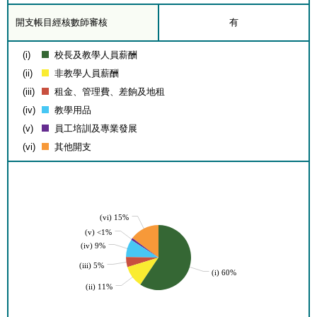
開支帳目經核數師審核
有
(i)
校長及教學人員薪酬
(ii)
非教學人員薪酬
(iii)
租金、管理費、差餉及地租
(iv)
教學用品
(v)
員工培訓及專業發展
(vi)
其他開支
(vi) 15%
(v) <1%
(iv) 9%
(iii) 5%
(i) 60%
(ii) 11%