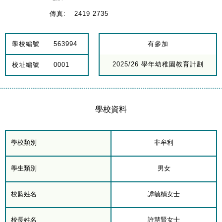
傳真:
2419 2735
學校編號
563994
有參加
2025/26 學年幼稚園教育計劃
校址編號
0001
學校資料
學校類別
非牟利
學生類別
男女
校監姓名
譚毓楨女士
校長姓名
許慧賢女士