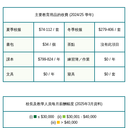
主要教育用品的收費 (2024/25 學年)
夏季校服
$74-112 / 套
冬季校服
$279-406 / 套
書包
$34 / 個
茶點
沒有此項目
課本
$799-824 / 年
練習簿／作業
$0 / 年
文具
$0 / 年
寢具
$0 / 套
校長及教學人員每月薪酬幅度 (2025年3月資料)
(i)
≤ $30,000 (ii)
$30,001 - $40,000
(iii)
> $40,000