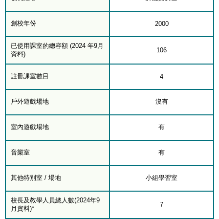
創校年份
2000
已使用課室的總容額 (2024 年9月
106
資料)
註冊課室數目
4
戶外遊戲場地
沒有
室內遊戲場地
有
音樂室
有
其他特別室 / 場地
小組學習室
校長及教學人員總人數(2024年9
7
月資料)*