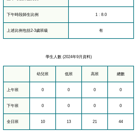
下午時段師生比例
1 : 8.0
上述比例包括2-3歲班級
有
學生人數 (2024年9月資料)
幼兒班
低班
高班
總數
上午班
0
0
0
0
下午班
0
0
0
0
全日班
10
13
21
44