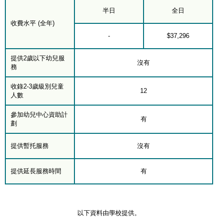
半日
全日
收費水平 (全年)
-
$37,296
提供2歲以下幼兒服
沒有
務
收錄2-3歲級別兒童
12
人數
參加幼兒中心資助計
有
劃
提供暫托服務
沒有
提供延長服務時間
有
以下資料由學校提供。