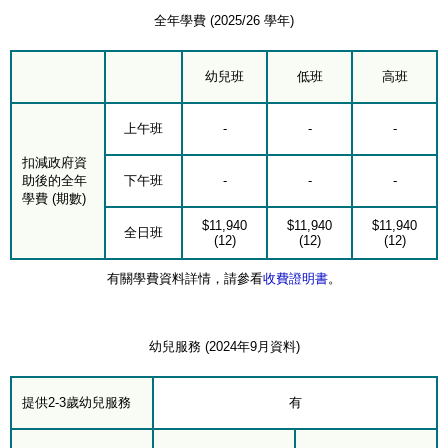
全年學費 (2025/26 學年)
幼兒班
低班
高班
上午班
-
-
-
扣減政府資
助後的全年
下午班
-
-
-
學費 (期數)
$11,940
$11,940
$11,940
全日班
(12)
(12)
(12)
有關學費資料詳情，請參看
收費證明書
。
幼兒服務 (2024年9月資料)
提供2-3歲幼兒服務
有