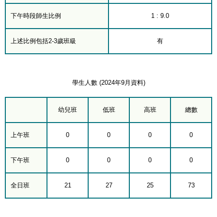
下午時段師生比例
1 : 9.0
上述比例包括2-3歲班級
有
學生人數 (2024年9月資料)
幼兒班
低班
高班
總數
上午班
0
0
0
0
下午班
0
0
0
0
全日班
21
27
25
73