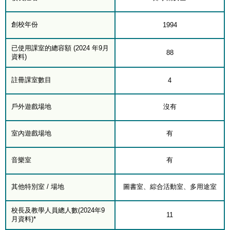
創校年份
1994
已使用課室的總容額 (2024 年9月
88
資料)
註冊課室數目
4
戶外遊戲場地
沒有
室內遊戲場地
有
音樂室
有
其他特別室 / 場地
圖書室、綜合活動室、多用途室
校長及教學人員總人數(2024年9
11
月資料)*