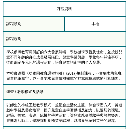
課程資料
課程類別
本地
課程規劃
學校參照教育局所訂的六大發展範疇，學校辦學宗旨及使命，並按照兒
童不同年齡的身心成長發展階段、兒童學習興趣，學校每年關注事項，
從而編定多元化的課程活動，培育兒童均衡性的全人發展。
本校會遵照《幼稚園教育課程指引》(2017)規劃課程，不會要求幼兒班
兒童執筆寫字，亦不會要求兒童做機械式的抄寫或操練式的計算練習。
學習 / 教學模式及活動
以師生的小組互動教學模式，並配合生活化主題、綜合學習方式、從遊
戲中學習及靈命培育，提升兒童自主學習動機及能力，以適切的環境、
經驗、探索、表達、賦權的學習活動，讓兒童親身體驗學與教的樂趣。
在興趣活動上，學校採用劍橋英語課程，以培養兒童對英語的興趣。