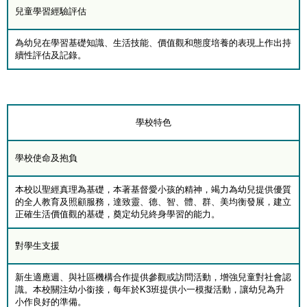
兒童學習經驗評估
為幼兒在學習基礎知識、生活技能、價值觀和態度培養的表現上作出持
續性評估及記錄。
學校特色
學校使命及抱負
本校以聖經真理為基礎，本著基督愛小孩的精神，竭力為幼兒提供優質
的全人教育及照顧服務，達致靈、德、智、體、群、美均衡發展，建立
正確生活價值觀的基礎，奠定幼兒終身學習的能力。
對學生支援
新生適應週、與社區機構合作提供參觀或訪問活動，增強兒童對社會認
識。本校關注幼小銜接，每年於K3班提供小一模擬活動，讓幼兒為升
小作良好的準備。