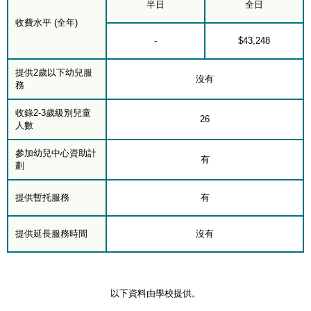
半日
全日
收費水平 (全年)
-
$43,248
提供2歲以下幼兒服
沒有
務
收錄2-3歲級別兒童
26
人數
參加幼兒中心資助計
有
劃
提供暫托服務
有
提供延長服務時間
沒有
以下資料由學校提供。