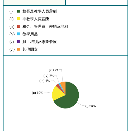
(i)
校長及教學人員薪酬
(ii)
非教學人員薪酬
(iii)
租金、管理費、差餉及地租
(iv)
教學用品
(v)
員工培訓及專業發展
(vi)
其他開支
(vi) 7%
(iv) 2%
(iii) 4%
(ii) 19%
(i) 68%