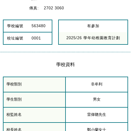
傳真:
2702 3060
學校編號
563480
有參加
2025/26 學年幼稚園教育計劃
校址編號
0001
學校資料
學校類別
非牟利
學生類別
男女
校監姓名
雷偉聰先生
校長姓名
鄭小蘭女士