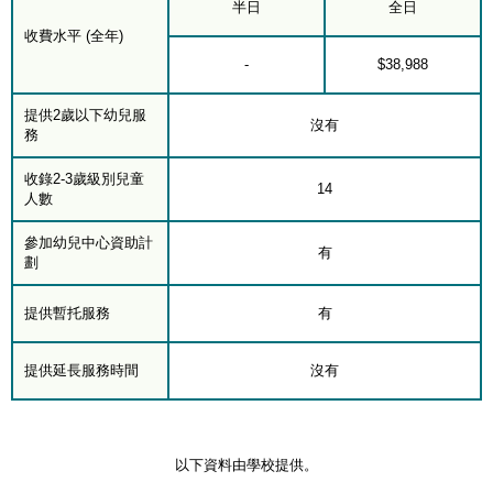
半日
全日
收費水平 (全年)
-
$38,988
提供2歲以下幼兒服
沒有
務
收錄2-3歲級別兒童
14
人數
參加幼兒中心資助計
有
劃
提供暫托服務
有
提供延長服務時間
沒有
以下資料由學校提供。