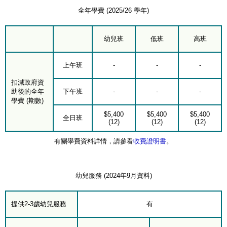
全年學費 (2025/26 學年)
幼兒班
低班
高班
上午班
-
-
-
扣減政府資
助後的全年
下午班
-
-
-
學費 (期數)
$5,400
$5,400
$5,400
全日班
(12)
(12)
(12)
有關學費資料詳情，請參看
收費證明書
。
幼兒服務 (2024年9月資料)
提供2-3歲幼兒服務
有