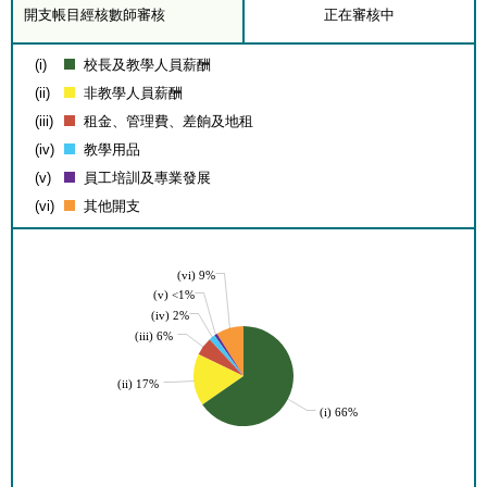
開支帳目經核數師審核
正在審核中
(i)
校長及教學人員薪酬
(ii)
非教學人員薪酬
(iii)
租金、管理費、差餉及地租
(iv)
教學用品
(v)
員工培訓及專業發展
(vi)
其他開支
(vi) 9%
(v) <1%
(iv) 2%
(iii) 6%
(ii) 17%
(i) 66%