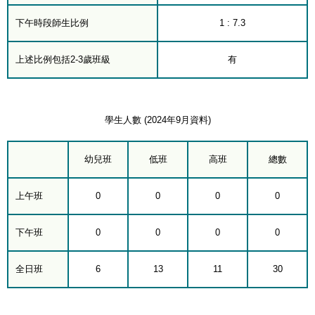
下午時段師生比例
1 : 7.3
上述比例包括2-3歲班級
有
學生人數 (2024年9月資料)
幼兒班
低班
高班
總數
上午班
0
0
0
0
下午班
0
0
0
0
全日班
6
13
11
30