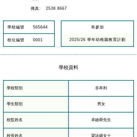
傳真:
2538 8667
學校編號
565644
有參加
2025/26 學年幼稚園教育計劃
校址編號
0001
學校資料
學校類別
非牟利
學生類別
男女
校監姓名
卓廸舜先生
校長姓名
梁詠媚女士