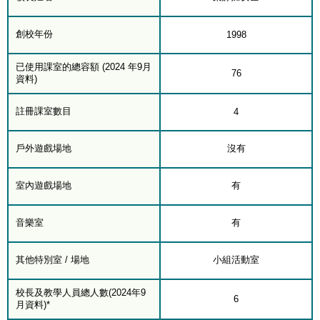
創校年份
1998
已使用課室的總容額 (2024 年9月
76
資料)
註冊課室數目
4
戶外遊戲場地
沒有
室內遊戲場地
有
音樂室
有
其他特別室 / 場地
小組活動室
校長及教學人員總人數(2024年9
6
月資料)*