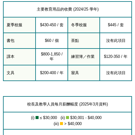
主要教育用品的收費 (2024/25 學年)
夏季校服
$430-450 / 套
冬季校服
$445 / 套
書包
$60 / 個
茶點
沒有此項目
$800-1,850 /
課本
練習簿／作業
$120-350 / 年
年
文具
$200-400 / 年
寢具
沒有此項目
校長及教學人員每月薪酬幅度 (2025年3月資料)
(i)
≤ $30,000 (ii)
$30,001 - $40,000
(iii)
> $40,000