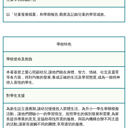
以「兒童發展檔案」和學期報告,觀察及記錄兒童的學習成效。
學校特色
學校使命及抱負
本著基督之愛心照顧幼兒,讓他們能在身體、智力、情緒、社交及靈育
等各方面，得到均衡的發展,養成正確的生活及學習態度,成為一個得神
得人喜悅的學生。
對學生支援
為新生設立適應期,讓幼兒慢慢投入群體生活。為升小一學生舉辦模擬
活動，讓他們體驗小一的學習情況。按照學生的個別發展和需要,為家
長提供專業的意見,並協助尋找所需的服務。與區內機構合辦不同主題
的活動,讓家長接觸不同的團體,享用適切的服務。