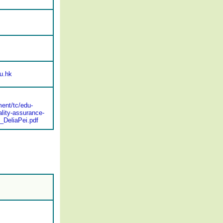
u.hk
ent/tc/edu-
lity-assurance-
_DeliaPei.pdf