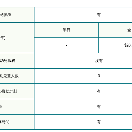
幼兒服務
有
半日
全
年)
-
$28
下幼兒服務
沒有
級別兒童人數
0
心資助計劃
有
務
有
務時間
有