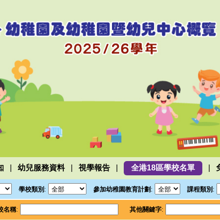
|
|
|
|
知
幼兒服務資料
視學報告
全港18區學校名單
學校類別
:
參加幼稚園教育計劃
:
課程類別
:
校名稱
:
其他關鍵字
: