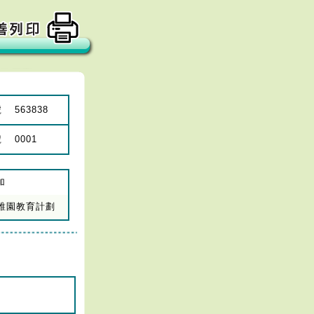
號
563838
號
0001
加
年幼稚園教育計劃