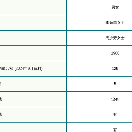
男女
李舜華女士
周少芳女士
1986
容額 (2024年9月資料)
128
目
5
地
沒有
地
有
有