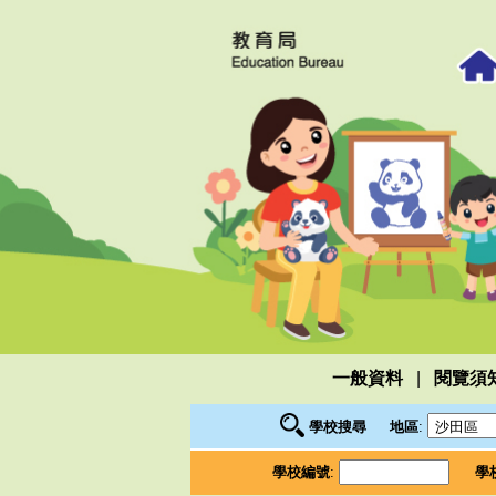
|
一般資料
閱覽須
學校搜尋
地區
:
學校編號
:
學