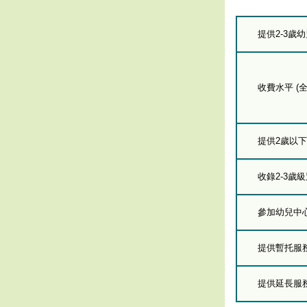
提供2-3歲
收費水平 (全
提供2歲以
收錄2-3歲
參加幼兒中
提供暫托服
提供延長服