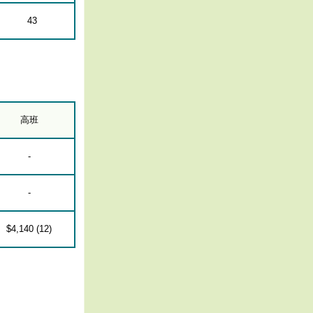
43
高班
-
-
$4,140 (12)