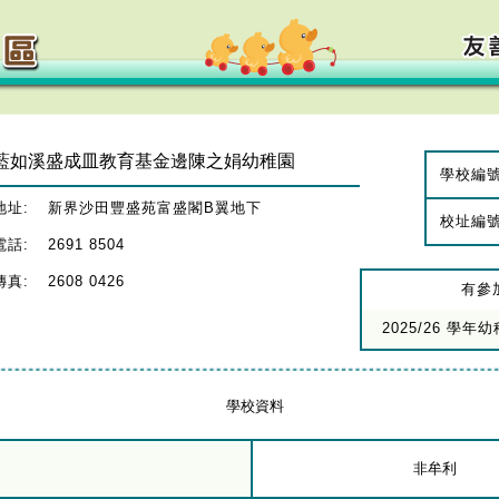
藍如溪盛成皿教育基金邊陳之娟幼稚園
學校編
地址:
新界沙田豐盛苑富盛閣B翼地下
校址編
電話:
2691 8504
傳真:
2608 0426
有參
2025/26 學
學校資料
非牟利