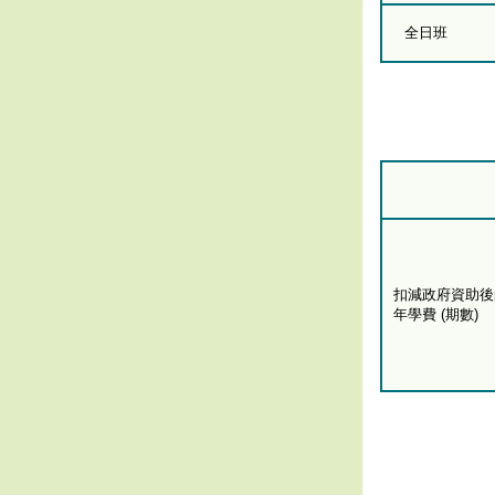
全日班
扣減政府資助後
年學費 (期數)