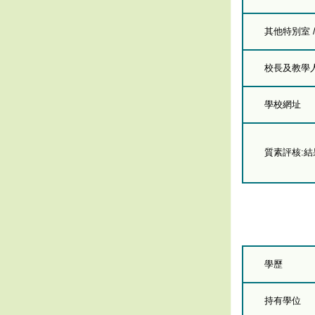
其他特別室 
校長及教學人員
學校網址
質素評核:
學歷
持有學位