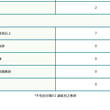
2
書或以上
7
教師
0
練
0
稚園教師
0
0
*不包括任職0-2 歲級別之教師