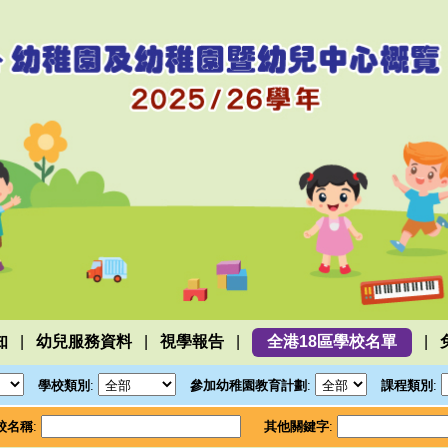
|
|
|
|
知
幼兒服務資料
視學報告
全港18區學校名單
學校類別
:
參加幼稚園教育計劃
:
課程類別
:
校名稱
:
其他關鍵字
: