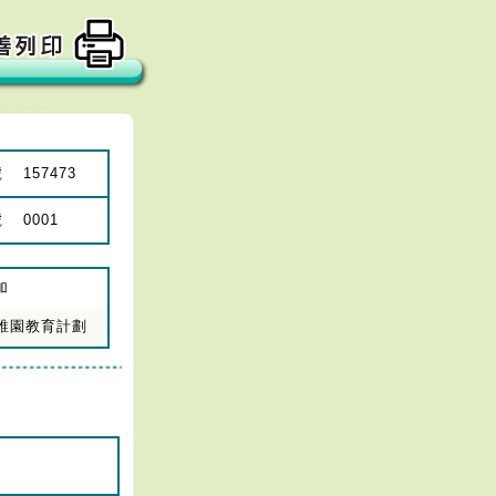
號
157473
號
0001
加
年幼稚園教育計劃