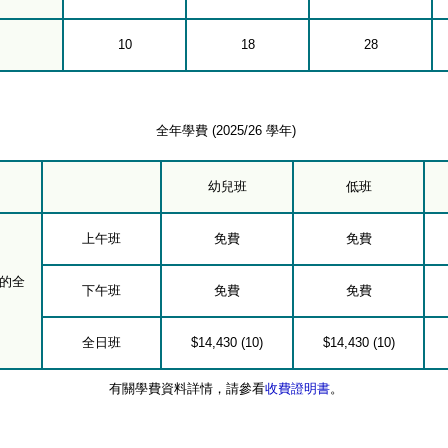
10
18
28
全年學費 (2025/26 學年)
幼兒班
低班
上午班
免費
免費
的全
下午班
免費
免費
全日班
$14,430 (10)
$14,430 (10)
有關學費資料詳情，請參看
收費證明書
。