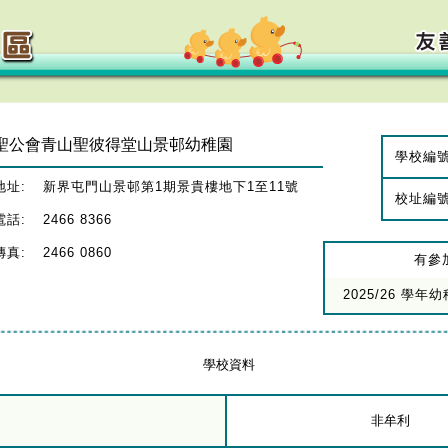
聖公會青山聖彼得堂山景邨幼稚園
學校編
地址:
新界屯門山景邨第1期景貴樓地下1至11號
校址編
電話:
2466 8366
傳真:
2466 0860
有參
2025/26 學
學校資料
非牟利