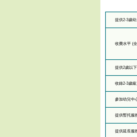
提供2-3歲
收費水平 (全
提供2歲以
收錄2-3歲
參加幼兒中
提供暫托服
提供延長服