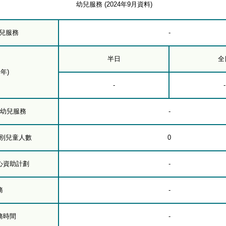
幼兒服務 (2024年9月資料)
幼兒服務
-
半日
全
年)
-
-
下幼兒服務
-
級別兒童人數
0
心資助計劃
-
務
-
務時間
-