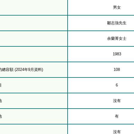
男女
鄒志強先生
余蘭菁女士
1983
容額 (2024年9月資料)
108
目
6
地
沒有
地
有
沒有