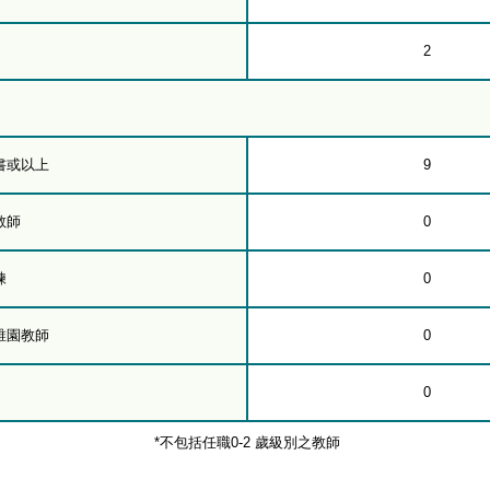
2
書或以上
9
教師
0
練
0
稚園教師
0
0
*不包括任職0-2 歲級別之教師