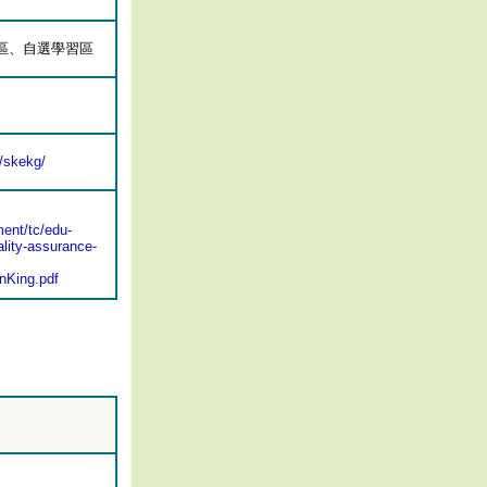
區、自選學習區
/skekg/
ent/tc/edu-
lity-assurance-
nKing.pdf