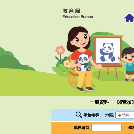
|
一般資料
閱覽須
學校搜尋
地區
:
學校編號
:
學