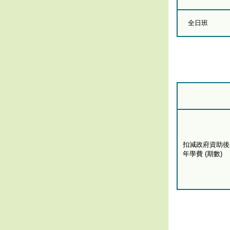
全日班
扣減政府資助後
年學費 (期數)