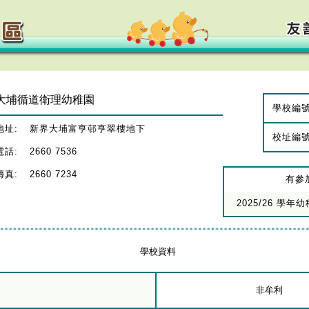
大埔循道衛理幼稚園
學校編
地址:
新界大埔富亨邨亨翠樓地下
校址編
電話:
2660 7536
傳真:
2660 7234
有參
2025/26 學
學校資料
非牟利