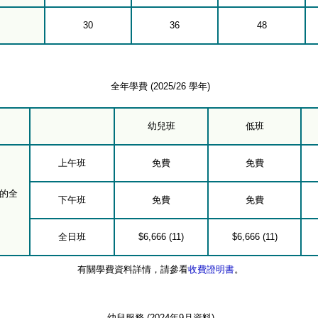
30
36
48
全年學費 (2025/26 學年)
幼兒班
低班
上午班
免費
免費
的全
下午班
免費
免費
全日班
$6,666 (11)
$6,666 (11)
有關學費資料詳情，請參看
收費證明書
。
幼兒服務 (2024年9月資料)