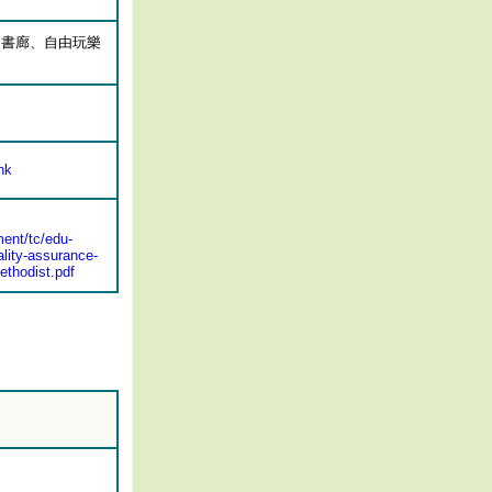
圖書廊、自由玩樂
hk
ent/tc/edu-
lity-assurance-
ethodist.pdf