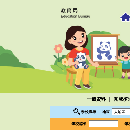
|
一般資料
閱覽須
學校搜尋
地區
:
學校編號
:
學