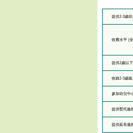
提供2-3歲
收費水平 (全
提供2歲以
收錄2-3歲
參加幼兒中
提供暫托服
提供延長服