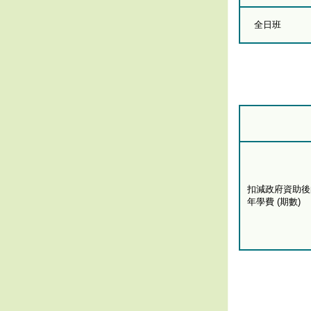
全日班
扣減政府資助後
年學費 (期數)