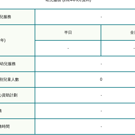
幼兒服務
-
半日
全
年)
-
-
下幼兒服務
-
級別兒童人數
0
心資助計劃
-
務
-
務時間
-