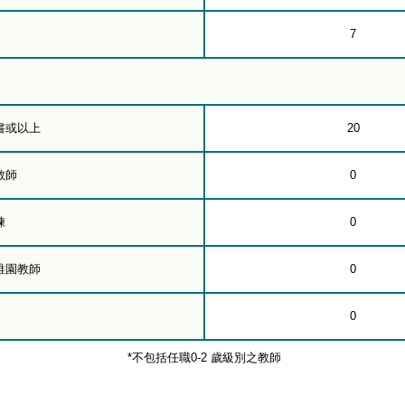
7
書或以上
20
教師
0
練
0
稚園教師
0
0
*不包括任職0-2 歲級別之教師