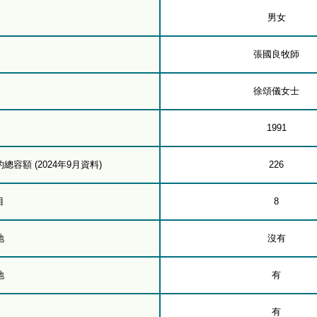
男女
張國良牧師
徐頌儀女士
1991
容額 (2024年9月資料)
226
目
8
地
沒有
地
有
有