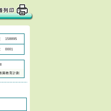
號
158895
號
0001
加
年幼稚園教育計劃