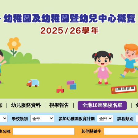
|
|
|
|
知
幼兒服務資料
視學報告
全港18區學校名單
學校類別
:
參加幼稚園教育計劃
:
課程類別
:
校名稱
:
其他關鍵字
: