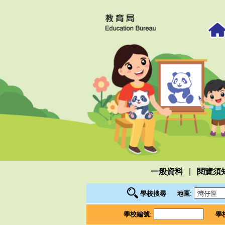
|
一般資料
閱覽須
學校搜尋
地區
:
學校編號
:
學