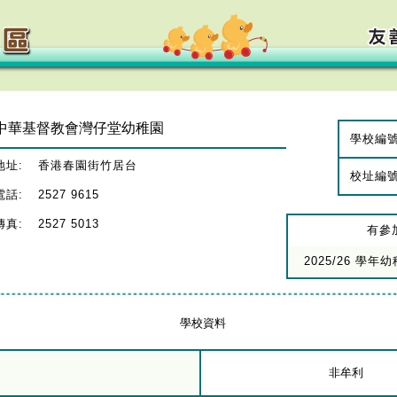
中華基督教會灣仔堂幼稚園
學校編
地址:
香港春園街竹居台
校址編
電話:
2527 9615
傳真:
2527 5013
有參
2025/26 學
學校資料
非牟利