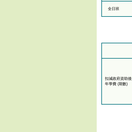
全日班
扣減政府資助後
年學費 (期數)