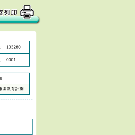
號
133280
號
0001
加
年幼稚園教育計劃