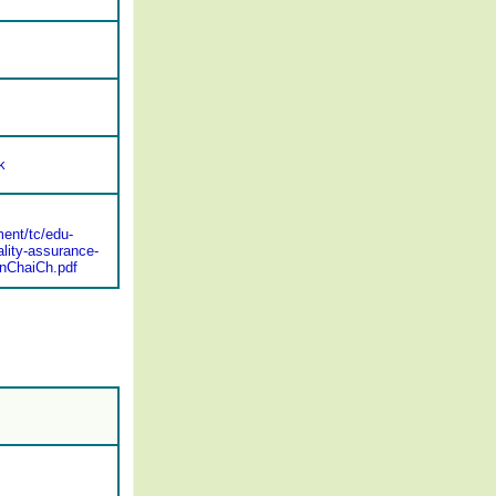
k
ent/tc/edu-
lity-assurance-
nChaiCh.pdf