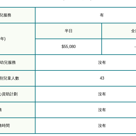
幼兒服務
有
半日
全
年)
$55,080
-
下幼兒服務
沒有
級別兒童人數
43
心資助計劃
沒有
務
沒有
務時間
沒有