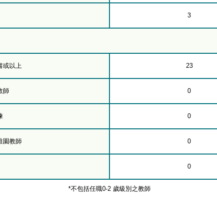
3
書或以上
23
教師
0
練
0
稚園教師
0
0
*不包括任職0-2 歲級別之教師