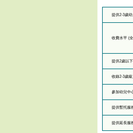
提供2-3歲
收費水平 (全
提供2歲以
收錄2-3歲
參加幼兒中
提供暫托服
提供延長服