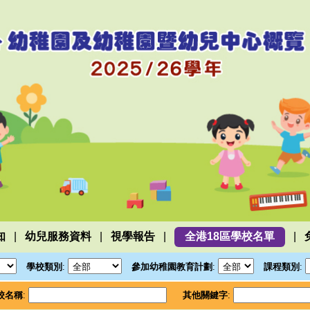
|
|
|
|
知
幼兒服務資料
視學報告
全港18區學校名單
學校類別
:
參加幼稚園教育計劃
:
課程類別
:
校名稱
:
其他關鍵字
: