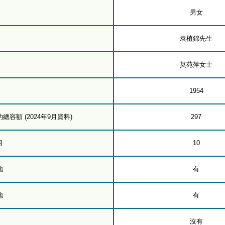
男女
袁植錦先生
莫苑萍女士
1954
容額 (2024年9月資料)
297
目
10
地
有
地
有
沒有