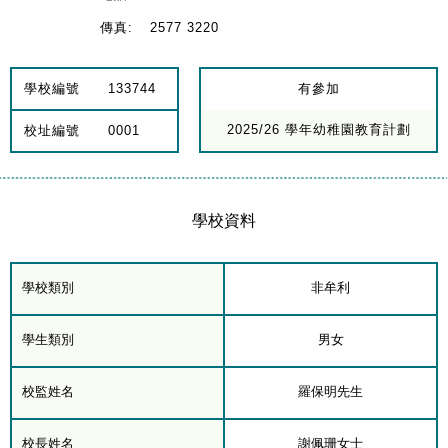
傳真:
2577 3220
學校編號
133744
有參加
2025/26 學年幼稚園教育計劃
校址編號
0001
學校資料
學校類別
非牟利
學生類別
男女
校監姓名
羅保明先生
校長姓名
謝佩珊女士