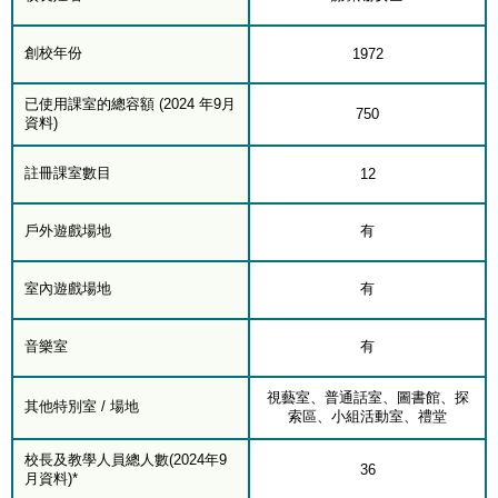
創校年份
1972
已使用課室的總容額 (2024 年9月
750
資料)
註冊課室數目
12
戶外遊戲場地
有
室內遊戲場地
有
音樂室
有
視藝室、普通話室、圖書館、探
其他特別室 / 場地
索區、小組活動室、禮堂
校長及教學人員總人數(2024年9
36
月資料)*