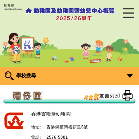
學校搜尋
香港靈糧堂幼稚園
地址:
香港銅鑼灣禮頓里6號
電話:
2576 5881