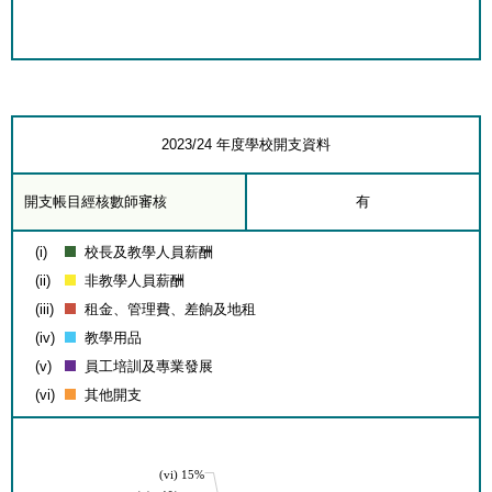
2023/24 年度學校開支資料
開支帳目經核數師審核
有
(i)
校長及教學人員薪酬
(ii)
非教學人員薪酬
(iii)
租金、管理費、差餉及地租
(iv)
教學用品
(v)
員工培訓及專業發展
(vi)
其他開支
(vi) 15%