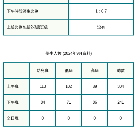
下午時段師生比例
1 : 6.7
上述比例包括2-3歲班級
沒有
學生人數 (2024年9月資料)
幼兒班
低班
高班
總數
上午班
113
102
89
304
下午班
84
71
86
241
全日班
0
0
0
0