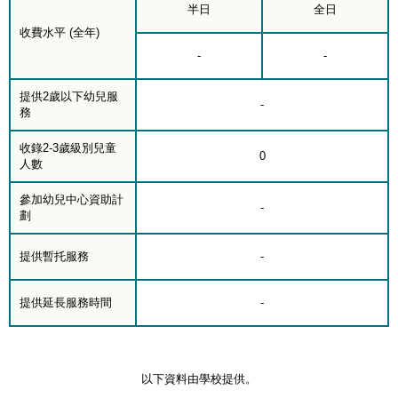
半日
全日
收費水平 (全年)
-
-
提供2歲以下幼兒服
-
務
收錄2-3歲級別兒童
0
人數
參加幼兒中心資助計
-
劃
提供暫托服務
-
提供延長服務時間
-
以下資料由學校提供。