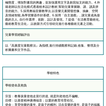
極態度，增加對書寫的興趣，並加強運用文字及創寫短文的能力。4.外
籍老師以生活化模式透過校本設計教材,幫助兒童掌握聽、講、讀及拼
音的能力。5.採用奧福音樂教學法,以音樂元素開發想像、抽象、空間
及情緒智能,為學習樂器作好基礎。6.採用「自主遊戲」, 讓兒童成為遊
戲的主人, 自行作選擇﹑規劃﹑設計及發現。7.提倡「生活教育藝術化,
藝術教育生活化」,以創新方式引領幼兒進行各種藝術元素之活動。
兒童學習經驗評估
以『高廣度兒童觀察法』為指標,進行持續觀察和記錄,收集、整理及分
析圖畫和文字作品。
學校特色
學校使命及抱負
宗旨：教養孩童使他走當行的道, 就是到老他也不偏離。
目標：以基督精神廣傳福音；以愛的教育培育幼兒。
使命：享受快樂的童年, 是孩子的權利, 活在音樂的童年, 是孩子的福氣