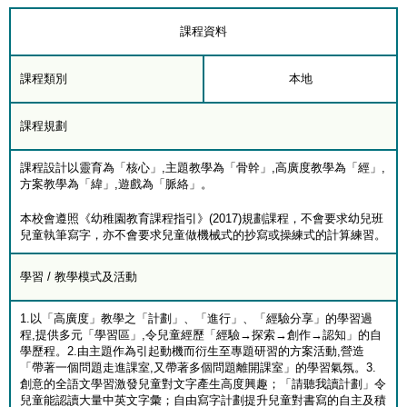
課程資料
課程類別
本地
課程規劃
課程設計以靈育為「核心」,主題教學為「骨幹」,高廣度教學為「經」,
方案教學為「緯」,遊戲為「脈絡」。
本校會遵照《幼稚園教育課程指引》(2017)規劃課程，不會要求幼兒班
兒童執筆寫字，亦不會要求兒童做機械式的抄寫或操練式的計算練習。
學習 / 教學模式及活動
1.以「高廣度」教學之「計劃」、「進行」、「經驗分享」的學習過
程,提供多元「學習區」,令兒童經歷「經驗→探索→創作→認知」的自
學歷程。2.由主題作為引起動機而衍生至專題研習的方案活動,營造
「帶著一個問題走進課室,又帶著多個問題離開課室」的學習氣氛。3.
創意的全語文學習激發兒童對文字產生高度興趣；「請聽我讀計劃」令
兒童能認讀大量中英文字彙；自由寫字計劃提升兒童對書寫的自主及積