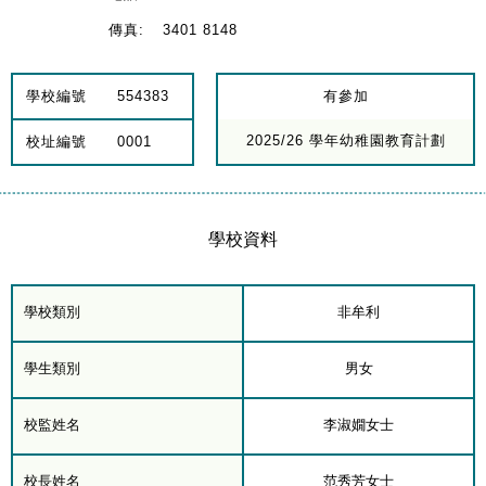
傳真:
3401 8148
學校編號
554383
有參加
2025/26 學年幼稚園教育計劃
校址編號
0001
學校資料
學校類別
非牟利
學生類別
男女
校監姓名
李淑嫺女士
校長姓名
范秀芳女士