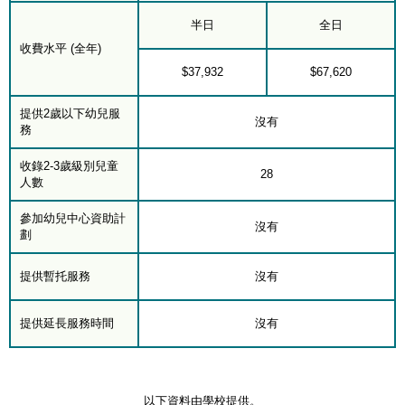
半日
全日
收費水平 (全年)
$37,932
$67,620
提供2歲以下幼兒服
沒有
務
收錄2-3歲級別兒童
28
人數
參加幼兒中心資助計
沒有
劃
提供暫托服務
沒有
提供延長服務時間
沒有
以下資料由學校提供。