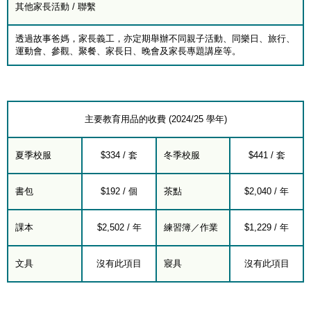
其他家長活動 / 聯繫
透過故事爸媽，家長義工，亦定期舉辦不同親子活動、同樂日、旅行、
運動會、參觀、聚餐、家長日、晚會及家長專題講座等。
主要教育用品的收費 (2024/25 學年)
夏季校服
$334 / 套
冬季校服
$441 / 套
書包
$192 / 個
茶點
$2,040 / 年
課本
$2,502 / 年
練習簿／作業
$1,229 / 年
文具
沒有此項目
寢具
沒有此項目