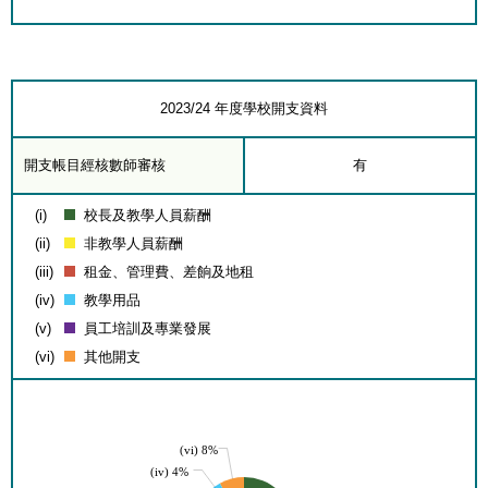
2023/24 年度學校開支資料
開支帳目經核數師審核
有
(i)
校長及教學人員薪酬
(ii)
非教學人員薪酬
(iii)
租金、管理費、差餉及地租
(iv)
教學用品
(v)
員工培訓及專業發展
(vi)
其他開支
(vi) 8%
(iv) 4%