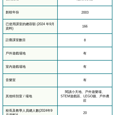
創校年份
2003
已使用課室的總容額 (2024 年9月
166
資料)
註冊課室數目
8
戶外遊戲場地
有
室內遊戲場地
有
音樂室
有
閱讀小天地、戶外遊樂場、
其他特別室 / 場地
STEM遊戲區、LEGO牆、戶外農
莊
校長及教學人員總人數(2024年9
20
月資料)*