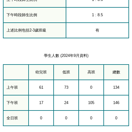
下午時段師生比例
1 : 8.5
上述比例包括2-3歲班級
有
學生人數 (2024年9月資料)
幼兒班
低班
高班
總數
上午班
61
73
0
134
下午班
17
24
105
146
全日班
0
0
0
0