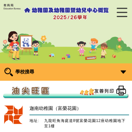
學校搜尋
迦南幼稚園（富榮花園）
地址:
九龍旺角海庭道8號富榮花園12座幼稚園地下
至1樓