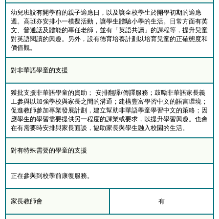
幼兒班設有開學前的親子適應日，以及讓全校學生於開學初期的適應
週。高班亦安排小一模擬活動，讓學生體驗小學的生活。日常方面有英
文、普通話及體能的專任老師，並有「英語共讀」的課程等，提升兒童
對英語閱讀的興趣。另外，設有德育培養計劃以培育兒童的正確態度和
價值觀。
對非華語學童的支援
獲批支援非華語學童的資助； 安排翻譯/傳譯服務；鼓勵非華語家長義
工參與以加強學校與家長之間的溝通；建構豐富學習中文的語言環境；
促進教師參加專業發展計劃，建立幫助非華語學童學習中文的策略；因
應學生的學習需要提供另一程度的課業或要求，以提升學習興趣。也會
在有需要時安排與家長面談，協助家長與學生融入校園的生活。
對有特殊需要的學童的支援
正在參與到校學前康復服務。
家長教師會
有