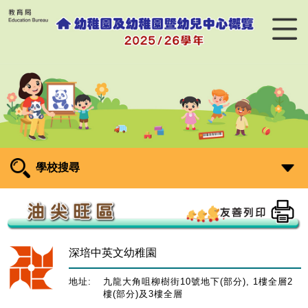
學校搜尋
深培中英文幼稚園
地址:
九龍大角咀柳樹街10號地下(部分), 1樓全層2
樓(部分)及3樓全層