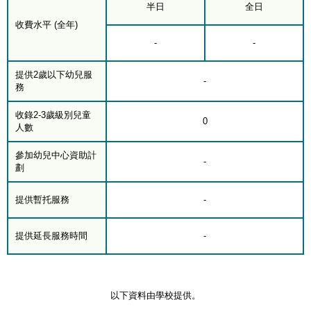
半日
全日
收費水平 (全年)
-
-
提供2歲以下幼兒服
-
務
收錄2-3歲級別兒童
0
人數
參加幼兒中心資助計
-
劃
提供暫托服務
-
提供延長服務時間
-
以下資料由學校提供。