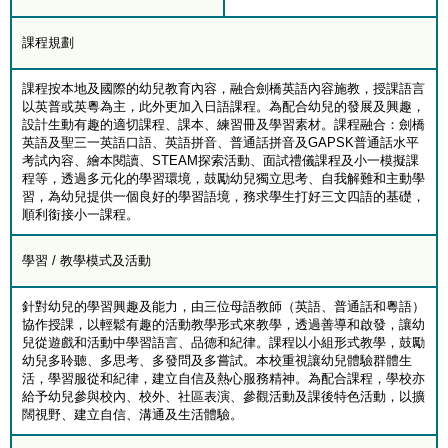
課程規劃
課程按本地及國際的幼兒教育內容，融合劍橋英語內容施教，授課語言
以英普或英粵為主，此外更加入日語課程。為配合幼兒的發展及興趣，
設計生動有趣的適切課程、課本、練習冊及學習素材。課程融合：劍橋
英語及聖三一英語口語、英語拼音、普通話拼音及GAPSK普通話水平
考試內容、繪本閱讀、STEAM探索活動、面試禮儀課程及小一模擬課
程等，透過多元化的學習環境，鼓勵幼兒獨立思考、自我解難和主動學
習，為幼兒提供一個良好的學習語境，務求學生打好三文四語的基礎，
順利銜接小一課程。
學習 / 教學模式及活動
針對幼兒的學習興趣及能力，由三位母語教師（英語、普通話和粵語）
協作授課，以輕鬆有趣的活動教學形式來教學，透過善導和啟發，讓幼
兒從遊戲和活動中學習語言、品德和紀律。課程以小組形式教學，鼓勵
幼兒多聆聽、多思考、多發問及多嘗試。本校重視讓幼兒體驗群體生
活，學習服從和紀律，建立自信及熱心服務精神。為配合課程，學校亦
給予幼兒參與校內、校外、社區表演、參觀活動及課後特色活動，以擴
闊視野、建立自信、溝通及生活體驗。