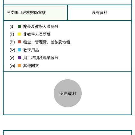
開支帳目經核數師審核
沒有資料
(i)
校長及教學人員薪酬
(ii)
非教學人員薪酬
(iii)
租金、管理費、差餉及地租
(iv)
教學用品
(v)
員工培訓及專業發展
(vi)
其他開支