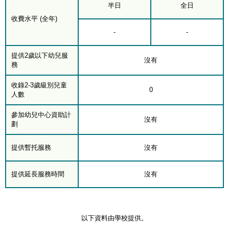
半日
全日
收費水平 (全年)
-
-
提供2歲以下幼兒服
沒有
務
收錄2-3歲級別兒童
0
人數
參加幼兒中心資助計
沒有
劃
提供暫托服務
沒有
提供延長服務時間
沒有
以下資料由學校提供。