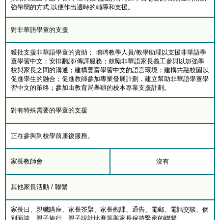
強帶弱的方式,以便作出適時的輔導和支援。
對非華語學童的支援
獲批支援非華語學童的資助； 增聘教學人員/教學助理以支援非華語學
童學習中文；安排翻譯/傳譯服務；鼓勵非華語家長義工參與以加強學
校與家長之間的溝通；建構豐富學習中文的語言環境；建構共融校園以
促進學生的融合；促進教師參加專業發展計劃，建立幫助非華語學童學
習中文的策略；參加由教育局舉辦的校本專業支援計劃。
對有特殊需要的學童的支援
正在參與到校學前康復服務。
家長教師會
沒有
其他家長活動 / 聯繫
家長日、親職講座、家長茶聚、家長觀課、通告、電郵、電話交談、個
別面談、親子旅行、親子設計比賽等與家長保持緊密的聯繫。