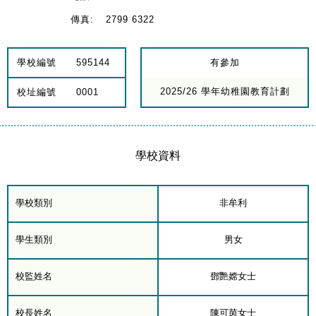
傳真:
2799 6322
學校編號
595144
有參加
2025/26 學年幼稚園教育計劃
校址編號
0001
學校資料
學校類別
非牟利
學生類別
男女
校監姓名
鄧艷嫦女士
校長姓名
陳可茵女士