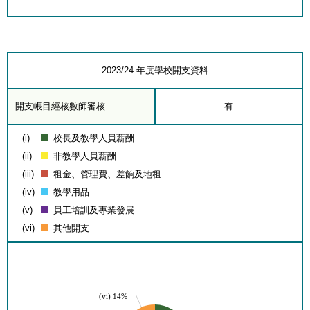
2023/24 年度學校開支資料
開支帳目經核數師審核
有
(i)
校長及教學人員薪酬
(ii)
非教學人員薪酬
(iii)
租金、管理費、差餉及地租
(iv)
教學用品
(v)
員工培訓及專業發展
(vi)
其他開支
(vi) 14%