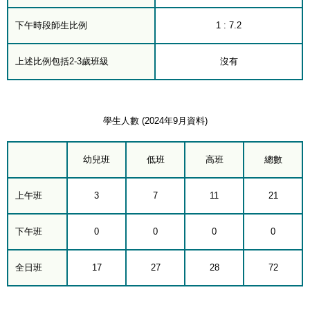
下午時段師生比例
1 : 7.2
上述比例包括2-3歲班級
沒有
學生人數 (2024年9月資料)
幼兒班
低班
高班
總數
上午班
3
7
11
21
下午班
0
0
0
0
全日班
17
27
28
72