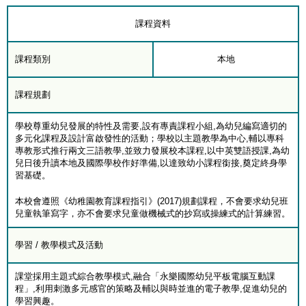
課程資料
課程類別
本地
課程規劃
學校尊重幼兒發展的特性及需要,設有專責課程小組,為幼兒編寫適切的
多元化課程及設計富啟發性的活動；學校以主題教學為中心,輔以專科
專教形式推行兩文三語教學,並致力發展校本課程,以中英雙語授課,為幼
兒日後升讀本地及國際學校作好準備,以達致幼小課程銜接,奠定終身學
習基礎。
本校會遵照《幼稚園教育課程指引》(2017)規劃課程，不會要求幼兒班
兒童執筆寫字，亦不會要求兒童做機械式的抄寫或操練式的計算練習。
學習 / 教學模式及活動
課堂採用主題式綜合教學模式,融合「永樂國際幼兒平板電腦互動課
程」,利用刺激多元感官的策略及輔以與時並進的電子教學,促進幼兒的
學習興趣。