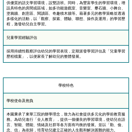
供優質的語文學習環境，設雙語班。同時，為豐富學生的學習環境，增
設具特色的房間或區域，如多功能遊戲室、音樂室、攀石牆、小舞台、
塗鴉牆、創意區、閱讀區、奇趣積木牆等。藉著多元的教學策略並透過
多樣化的活動，以「觀察、探索、體驗、聯想、操作及運用」的學習歷
程，激發幼兒自主學習。
兒童學習經驗評估
採用持續性觀察評估幼兒的學習表現，定期派發學習評估及「兒童學習
歷程檔案」，以便家長了解幼兒的整體發展。
學校特色
學校使命及抱負
本園秉承了東華三院的辦學理念，致力為社會提供多元化的學前教育服
務。為幼兒進行「全人教育」，提供一個優良的學習環境，使幼兒在語
言、智能、體能、情緒及社群等各方面有均衡的發展。並以「勤、儉、
忠、信」為依歸，培育幼兒建立正確的人生觀和解決困難的能力。