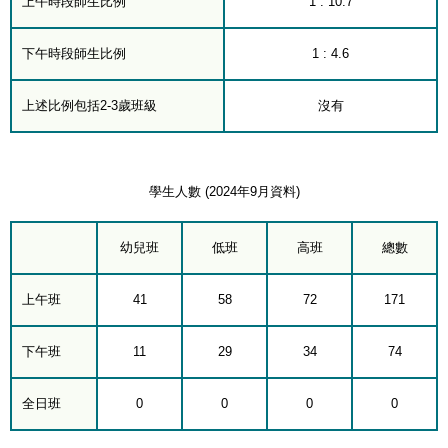
上午時段師生比例
1 : 10.7
下午時段師生比例
1 : 4.6
上述比例包括2-3歲班級
沒有
學生人數 (2024年9月資料)
幼兒班
低班
高班
總數
上午班
41
58
72
171
下午班
11
29
34
74
全日班
0
0
0
0