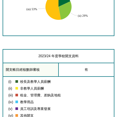
(iii) 53%
(ii) 29%
2023/24 年度學校開支資料
開支帳目經核數師審核
有
(i)
校長及教學人員薪酬
(ii)
非教學人員薪酬
(iii)
租金、管理費、差餉及地租
(iv)
教學用品
(v)
員工培訓及專業發展
(vi)
其他開支