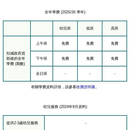
全年學費 (2025/26 學年)
幼兒班
低班
高班
上午班
免費
免費
免費
扣減政府資
助後的全年
下午班
免費
免費
免費
學費 (期數)
全日班
-
-
-
有關學費資料詳情，請參看
收費證明書
。
幼兒服務 (2024年9月資料)
提供2-3歲幼兒服務
-