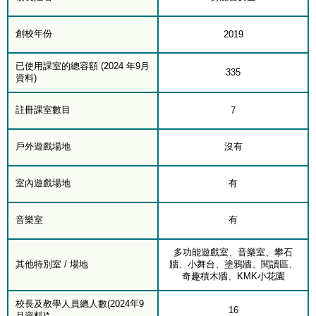
創校年份
2019
已使用課室的總容額 (2024 年9月
335
資料)
註冊課室數目
7
戶外遊戲場地
沒有
室內遊戲場地
有
音樂室
有
多功能遊戲室、音樂室、攀石
其他特別室 / 場地
牆、小舞台、塗鴉牆、閱讀區、
奇趣積木牆、KMK小花園
校長及教學人員總人數(2024年9
16
月資料)*