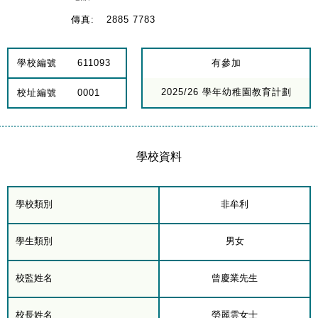
傳真:
2885 7783
學校編號
611093
有參加
2025/26 學年幼稚園教育計劃
校址編號
0001
學校資料
學校類別
非牟利
學生類別
男女
校監姓名
曾慶業先生
校長姓名
勞麗雲女士