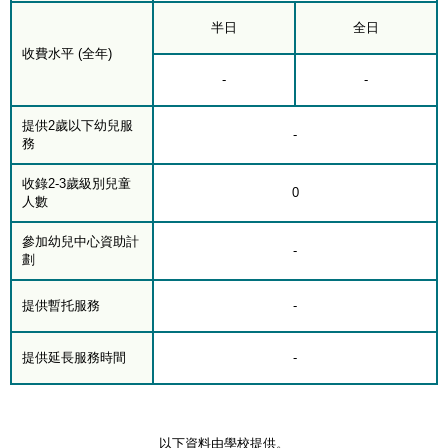
半日
全日
收費水平 (全年)
-
-
提供2歲以下幼兒服
-
務
收錄2-3歲級別兒童
0
人數
參加幼兒中心資助計
-
劃
提供暫托服務
-
提供延長服務時間
-
以下資料由學校提供。