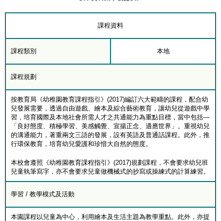
課程資料
課程類別
本地
課程規劃
按教育局《幼稚園教育課程指引》(2017)編訂六大範疇的課程，配合幼
兒發展需要，透過自由遊戲、繪本及綜合藝術教育，讓幼兒從遊戲中學
習，培育國際及本地社會所需人才之共通能力為重點目標，當中包括—
「良好態度、積極學習、美感觸覺、宣揚正念、適應世界」。重視幼兒
的溝通能力，著重兩文三語的發展，設有英語及普通話課程。此外，推
行環保教育，培育幼兒愛護和珍惜大自然的態度。
本校會遵照《幼稚園教育課程指引》(2017)規劃課程，不會要求幼兒班
兒童執筆寫字，亦不會要求兒童做機械式的抄寫或操練式的計算練習。
學習 / 教學模式及活動
本園課程以兒童為中心，利用繪本及生活主題為教學重點。此外，亦提