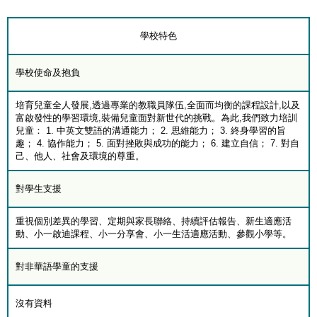
學校特色
學校使命及抱負
培育兒童全人發展,透過專業的教職員隊伍,全面而均衡的課程設計,以及
富啟發性的學習環境,裝備兒童面對新世代的挑戰。為此,我們致力培訓
兒童： 1. 中英文雙語的溝通能力； 2. 思維能力； 3. 終身學習的旨
趣； 4. 協作能力； 5. 面對挫敗與成功的能力； 6. 建立自信； 7. 對自
己、他人、社會及環境的尊重。
對學生支援
重視個別差異的學習、定期與家長聯絡、持續評估報告、新生適應活
動、小一啟迪課程、小一分享會、小一生活適應活動、參觀小學等。
對非華語學童的支援
沒有資料