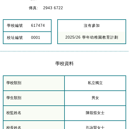
傳真:
2943 6722
學校編號
617474
沒有參加
2025/26 學年幼稚園教育計劃
校址編號
0001
學校資料
學校類別
私立獨立
學生類別
男女
校監姓名
陳筱笳女士
校長姓名
孔詠賢女士