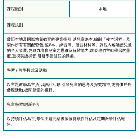
課程類別
本地
課程規劃
參照本地及國際幼兒教育的專業指引,以兒童為本,編制「校本課程」及
製作所有有關配套包括課本、練習簿、溫習材料等。課程內容涵蓋兒童
的全人發展,更致力培育兒童之思維及解難能力,啟發他們主動學習的態
度,重視英語拼音,引發學習雙語的興趣。
學習 / 教學模式及活動
以主題教學為主,配以設計活動,引發兒童的思考及探究精神,更提供戶外
參觀活動,擴闊兒童的視野。
兒童學習經驗評估
以持續評估為主,每個主題完結後派發持續性評估及定期派發評估報
告。