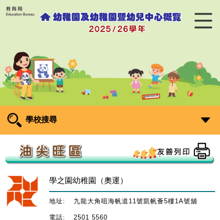
學校搜尋
學之園幼稚園（奧運）
地址:
九龍大角咀海帆道11號凱帆薈5樓1A號舖
電話:
2501 5560