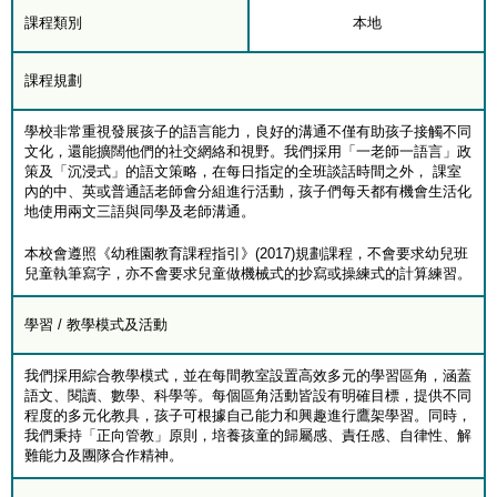
課程類別
本地
課程規劃
學校非常重視發展孩子的語言能力，良好的溝通不僅有助孩子接觸不同
文化，還能擴闊他們的社交網絡和視野。我們採用「一老師一語言」政
策及「沉浸式」的語文策略，在每日指定的全班談話時間之外， 課室
內的中、英或普通話老師會分組進行活動，孩子們每天都有機會生活化
地使用兩文三語與同學及老師溝通。
本校會遵照《幼稚園教育課程指引》(2017)規劃課程，不會要求幼兒班
兒童執筆寫字，亦不會要求兒童做機械式的抄寫或操練式的計算練習。
學習 / 教學模式及活動
我們採用綜合教學模式，並在每間教室設置高效多元的學習區角，涵蓋
語文、閱讀、數學、科學等。每個區角活動皆設有明確目標，提供不同
程度的多元化教具，孩子可根據自己能力和興趣進行鷹架學習。同時，
我們秉持「正向管教」原則，培養孩童的歸屬感、責任感、自律性、解
難能力及團隊合作精神。