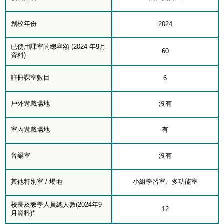
創校年份
2024
已使用課室的總容額 (2024 年9月
60
資料)
註冊課室數目
6
戶外遊戲場地
沒有
室內遊戲場地
有
音樂室
沒有
其他特別室 / 場地
小組學習室、多功能室
校長及教學人員總人數(2024年9
12
月資料)*