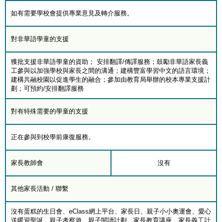
如有需要學校會提供專業意見及轉介服務。
對非華語學童的支援
獲批支援非華語學童的資助； 安排翻譯/傳譯服務；鼓勵非華語家長義
工參與以加強學校與家長之間的溝通；建構豐富學習中文的語言環境；
建構共融校園以促進學生的融合；參加由教育局舉辦的校本專業支援計
劃；可預約/安排翻譯服務
對有特殊需要的學童的支援
正在參與到校學前康復服務。
家長教師會
沒有
其他家長活動 / 聯繫
沒有蛋糕的生日會、eClass網上平台、家長日、親子小小奧運會、愛心
送暖迎聖誕、親子考察遊、親子閱讀計劃、家長教育講座、家長義工計