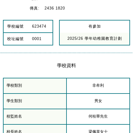
傳真:
2436 1820
學校編號
623474
有參加
2025/26 學年幼稚園教育計劃
校址編號
0001
學校資料
學校類別
非牟利
學生類別
男女
校監姓名
何桂華先生
校長姓名
梁佩英女士