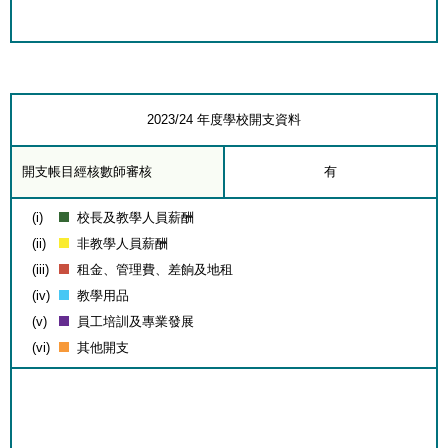
2023/24 年度學校開支資料
開支帳目經核數師審核
有
(i)
校長及教學人員薪酬
(ii)
非教學人員薪酬
(iii)
租金、管理費、差餉及地租
(iv)
教學用品
(v)
員工培訓及專業發展
(vi)
其他開支