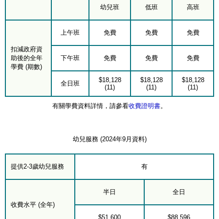
幼兒班
低班
高班
上午班
免費
免費
免費
扣減政府資
助後的全年
下午班
免費
免費
免費
學費 (期數)
$18,128
$18,128
$18,128
全日班
(11)
(11)
(11)
有關學費資料詳情，請參看
收費證明書
。
幼兒服務 (2024年9月資料)
提供2-3歲幼兒服務
有
半日
全日
收費水平 (全年)
$51,600
$88,596